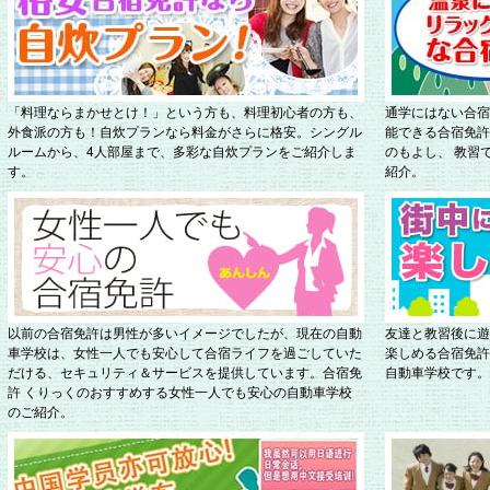
「料理ならまかせとけ！」という方も、料理初心者の方も、
通学にはない合宿
外食派の方も！自炊プランなら料金がさらに格安。シングル
能できる合宿免許
ルームから、4人部屋まで、多彩な自炊プランをご紹介しま
のもよし、 教習
す。
紹介。
以前の合宿免許は男性が多いイメージでしたが、現在の自動
友達と教習後に遊
車学校は、女性一人でも安心して合宿ライフを過ごしていた
楽しめる合宿免許
だける、セキュリティ＆サービスを提供しています。合宿免
自動車学校です。
許 くりっくのおすすめする女性一人でも安心の自動車学校
のご紹介。