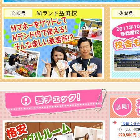
［
長岡文化
セール、普通
270,500