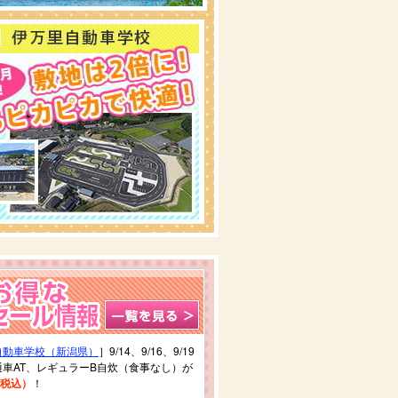
自動車学校（新潟県）
］9/14、9/16、9/19
車AT、レギュラーB自炊（食事なし）が
円（税込）
！