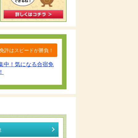
宿免許はスピードが勝負！
集中！気になる合宿免
！
況