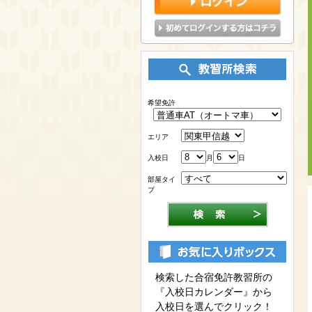
希望免許
エリア
入校日
月
日
部屋タイ
プ
検索した合宿免許教習所の
『入校日カレンダー』から
入校日を選んでクリック！