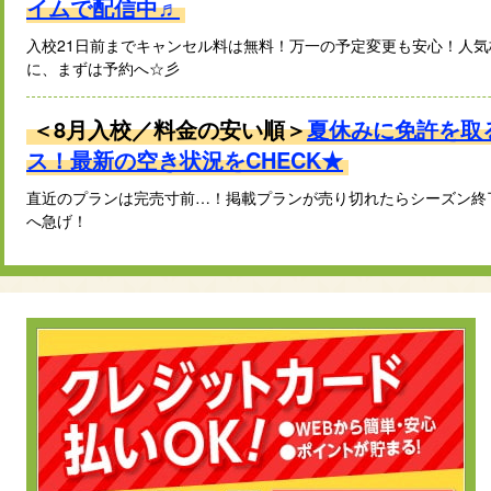
イムで配信中♬
入校21日前までキャンセル料は無料！万一の予定変更も安心！人
に、まずは予約へ☆彡
＜8月入校／料金の安い順＞
夏休みに免許を取
ス！最新の空き状況をCHECK★
直近のプランは完売寸前…！掲載プランが売り切れたらシーズン終
へ急げ！