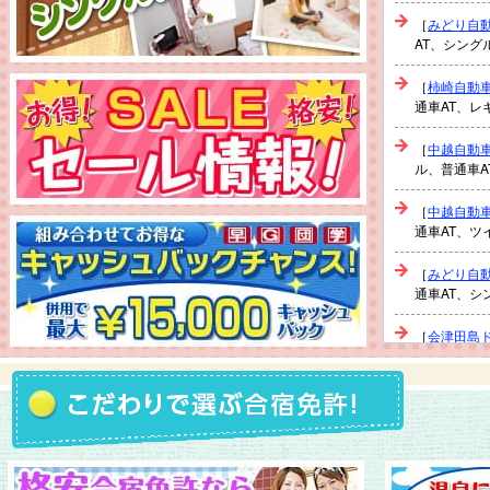
［
みどり自
AT、シング
［
柿崎自動
通車AT、レ
［
中越自動
ル、普通車A
［
中越自動
通車AT、ツ
［
みどり自
通車AT、シ
［
会津田島
ール、普通車