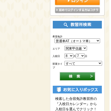
希望免許
エリア
入校日
月
日
部屋タイ
プ
検索した合宿免許教習所の
『入校日カレンダー』から
入校日を選んでクリック！