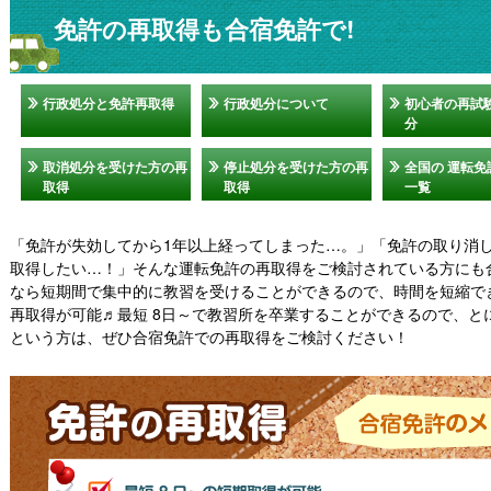
免許の再取得も合宿免許で!
行政処分と免許再取得
行政処分について
初心者の再試
分
取消処分を受けた方の再
停止処分を受けた方の再
全国の 運転免
取得
取得
一覧
「免許が失効してから1年以上経ってしまった…。」「免許の取り消
取得したい…！」そんな運転免許の再取得をご検討されている方にも
なら短期間で集中的に教習を受けることができるので、時間を短縮で
再取得が可能♬最短 8日～で教習所を卒業することができるので、と
という方は、ぜひ合宿免許での再取得をご検討ください！