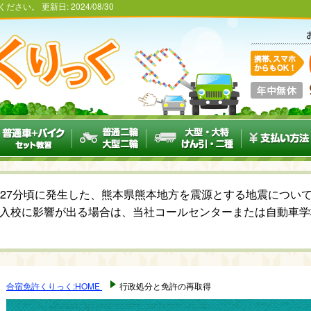
ください。
更新日:
2024/08/30
6時27分頃に発生した、熊本県熊本地方を震源とする地震につ
入校に影響が出る場合は、当社コールセンターまたは自動車学
合宿免許くりっく:HOME
行政処分と免許の再取得