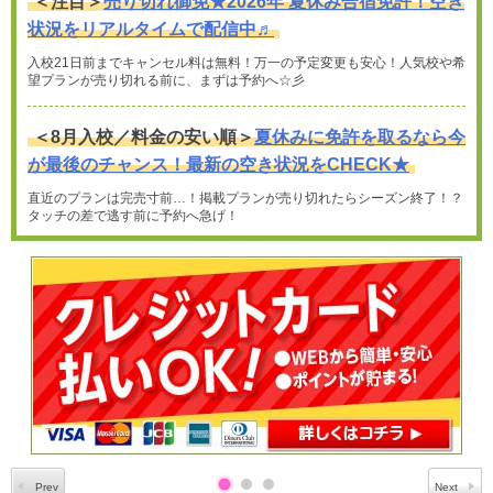
＜注目＞
売り切れ御免★2026年 夏休み合宿免許！空き
状況をリアルタイムで配信中♬
入校21日前までキャンセル料は無料！万一の予定変更も安心！人気校や希
望プランが売り切れる前に、まずは予約へ☆彡
＜8月入校／料金の安い順＞
夏休みに免許を取るなら今
が最後のチャンス！最新の空き状況をCHECK★
直近のプランは完売寸前…！掲載プランが売り切れたらシーズン終了！？
タッチの差で逃す前に予約へ急げ！