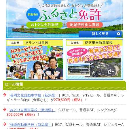
セール情報
［
長岡文化自動車学校（新潟県）
］9/14、9/16、9/19セール、普通車AT、レ
ギュラーB自炊（食事なし）が
270,500円（税込）
！
［
みどり自動車学校（新潟県）
］9/17セール、普通車AT、シングルAが
302,000円（税込）
！
［
柿崎自動車学校（新潟県）
］9/17、9/18セール、普通車AT、レギュラーA