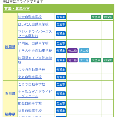
表は横にスライドできます
東海・北陸地方
綜合自動車学校
普通車
大型車
大特殊
はいなん自動車学校
普通車
マジオドライバーズス
普通車
クール藤枝校
静岡菊川自動車学校
普通車
静岡県
すその中央自動車学校
普通車
普二輪
大二輪
静岡県セイブ自動車学
普通車
普二輪
大二輪
大型車
大特殊
校
スルガ自動車学校
普通車
東名自動車学校
普通車
こまつ自動車学校
普通車
千里浜なぎさドライビ
石川県
普通車
ングスクール
能登自動車学校
普通車
福井自動車学校
普通車
福井県