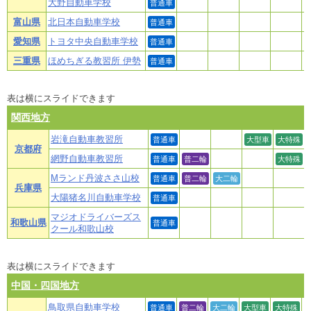
大野自動車学校
普通車
富山県
北日本自動車学校
普通車
愛知県
トヨタ中央自動車学校
普通車
三重県
ほめちぎる教習所 伊勢
普通車
表は横にスライドできます
関西地方
岩滝自動車教習所
普通車
大型車
大特殊
京都府
網野自動車教習所
普通車
普二輪
大特殊
Mランド丹波ささ山校
普通車
普二輪
大二輪
兵庫県
大陽猪名川自動車学校
普通車
マジオドライバーズス
和歌山県
普通車
クール和歌山校
表は横にスライドできます
中国・四国地方
鳥取県自動車学校
普通車
普二輪
大二輪
大型車
大特殊