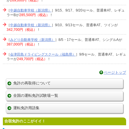
が
269,000円（税込）
！
［
中越自動車学校（新潟県）
］9/15、9/17、9/20セール、普通車AT、レギュ
ラーBが
285,500円（税込）
！
［
中越自動車学校（新潟県）
］9/10、9/13セール、普通車AT、ツインが
342,700円（税込）
！
［
みどり自動車学校（新潟県）
］8/5・17セール、普通車AT、シングルAが
387,000円（税込）
！
［
会津田島ドライビングスクール（福島県）
］9/9セール、普通車AT、レギュ
ラーが
249,700円（税込）
！
ページトップ
免許の再取得について
全国の運転免許試験場一覧
運転免許用語集
合宿免許のここがイイ！