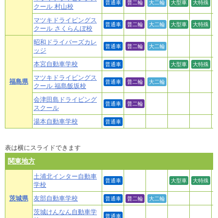
普通車
普二輪
大二輪
大型車
大特殊
クール 村山校
マツキドライビングス
普通車
普二輪
大二輪
大型車
大特殊
クール さくらんぼ校
昭和ドライバーズカレ
普通車
普二輪
大二輪
ッジ
本宮自動車学校
普通車
大型車
大特殊
マツキドライビングス
福島県
普通車
普二輪
大二輪
クール 福島飯坂校
会津田島ドライビング
普通車
普二輪
スクール
湯本自動車学校
普通車
表は横にスライドできます
関東地方
土浦北インター自動車
普通車
大型車
大特殊
学校
茨城県
友部自動車学校
普通車
普二輪
大二輪
茨城けんなん自動車学
普通車