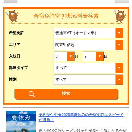
合宿免許空き状況/料金検索
希望免許
エリア
入校日
月
日
部屋タイプ
性別
予約受付中★2026年夏休みの合宿免許はスピード
が勝負！
夏の合宿免許シーズンは予約が集中！気になる合宿