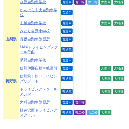
水原自動車学校
普通車
普二輪
大二輪
大型車
大特殊
かんばら中央自動車学
普通車
校
中越自動車学校
普通車
大型車
大特殊
みどり自動車学校
普通車
山梨県
長坂自動車教習所
普通車
MAXドライビングスク
普通車
ール千曲
茅野自動車学校
普通車
信州伊那自動車教習所
普通車
大型車
大特殊
信州駒ヶ根ドライビン
普通車
大型車
大特殊
長野県
グリゾート
ドライビングスクール
普通車
大型車
大特殊
アジマ
大町自動車教習所
普通車
普二輪
軽井沢西ドライビング
普通車
普二輪
大二輪
大型車
スクール