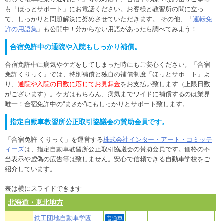
も「ほっとサポート」にお電話ください。お客様と教習所の間に立っ
て、しっかりと問題解決に努めさせていただきます。 その他、「
運転免
許の用語集
」も公開中！分からない用語があったら調べてみよう！
合宿免許中の通院や入院もしっかり補償。
合宿免許中に病気やケガをしてしまった時にもご安心ください。「合宿
免許くりっく」では、特別補償と独自の補償制度「ほっとサポート」よ
り、
通院や入院の日数に応じてお見舞金
をお支払い致します（上限日数
がございます）。ケガはもちろん、病気までワイドに補償するのは業界
唯一！合宿免許中の“まさか”にもしっかりとサポート致します。
指定自動車教習所公正取引協議会の賛助会員です。
「合宿免許 くりっく」を運営する
株式会社インター・アート・コミッテ
ィーズ
は、指定自動車教習所公正取引協議会の賛助会員です。価格の不
当表示や虚偽の広告等は致しません。安心で信頼できる自動車学校をご
紹介しています。
表は横にスライドできます
北海道・東北地方
鉄工団地自動車学園
普通車