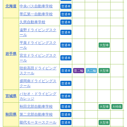
北海道
中央バス自動車学校
普通車
帯広第一自動車学校
普通車
久慈自動車学校
普通車
遠野ドライビングスク
普通車
ール
平泉ドライビングスク
普通車
大型車
ール
岩手県
宮古ドライビングスク
普通車
ール
陸前高田ドライビング
普通車
普二輪
大二輪
大型車
スクール
盛岡南ドライビングス
普通車
クール
パセオ・ドライビング
宮城県
普通車
カレッジ
秋田北部自動車学校
普通車
大型車
大特殊
秋田県
第二北部自動車学校
普通車
能代モータースクール
普通車
大型車