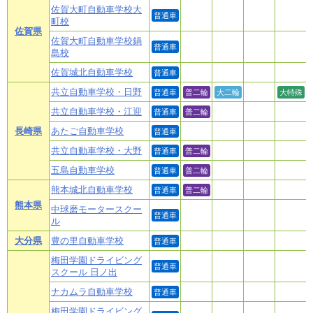
佐賀大町自動車学校大
普通車
町校
佐賀県
佐賀大町自動車学校鍋
普通車
島校
佐賀城北自動車学校
普通車
共立自動車学校・日野
普通車
普二輪
大二輪
大特殊
共立自動車学校・江迎
普通車
普二輪
長崎県
あたご自動車学校
普通車
共立自動車学校・大野
普通車
普二輪
五島自動車学校
普通車
普二輪
熊本城北自動車学校
普通車
普二輪
熊本県
中球磨モータースクー
普通車
ル
大分県
豊の里自動車学校
普通車
梅田学園ドライビング
普通車
スクール 日ノ出
ナカムラ自動車学校
普通車
梅田学園ドライビング