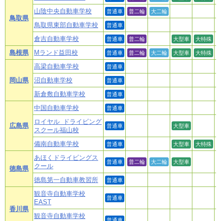
山陰中央自動車学校
普通車
普二輪
大二輪
鳥取県
鳥取県東部自動車学校
普通車
倉吉自動車学校
普通車
普二輪
大型車
大特殊
島根県
Mランド益田校
普通車
普二輪
大二輪
大型車
大特殊
高梁自動車学校
普通車
岡山県
沼自動車学校
普通車
新倉敷自動車学校
普通車
中国自動車学校
普通車
ロイヤル ドライビング
広島県
普通車
大型車
スクール福山校
備南自動車学校
普通車
大型車
大特殊
あほくドライビングス
普通車
普二輪
大二輪
大型車
クール
徳島県
徳島第一自動車教習所
普通車
観音寺自動車学校
普通車
EAST
香川県
観音寺自動車学校
普通車