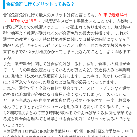
合宿免許に行くメリットってある？
合宿免許免許に行く最大のメリットは何と言っても、
AT車で最短14日
～、MT車では16日～
で教習所をスピード卒業出来ることです。入校時に
は既に卒業までの教習スケジュールが組まれておりますので、短期集中
型で効率よく教習が受けれるのが合宿免許の最大の特徴です。 これが、
通学での教習となると特に技能教習に関しては希望の時間になかなか予
約がとれず、キャンセル待ちということも度々、おこるので教習所を卒
業するまで2～3ヶ月程度かかってしまったなんてことも、よく聞きます
よね。
また、教習料金に関しては合宿免許は「教習、宿泊、食事」の費用が全
てコミコミの料金設定となっているのがほとんど、交通費のみは卒業時
に出発地より決めれた限度額を支給します。この点は、何かしらの理由
により卒業できなかった場合などは注意が必要になってきます。
これが、通学で早く卒業を目指す場合ですと、スピードプランなど通常
の料金に追加費が必要になり費用が高くなってしまうケースがほとん
ど、また当然ながら自身で教習所に通う必要があるので、一度、教習を
休んでしまうとまたスケジュールを組み直す必要が出てくるので、やは
り2週間程度まとめて空き時間が取れるでのあれば早く教習所を卒業でき
る点と料金面を鑑みても通学よりも合宿免許にメリットがあるのではな
いしょうか。
※教習費および保証に仮免試験手数料1,800円/回、仮免許証交付手数料1,100円