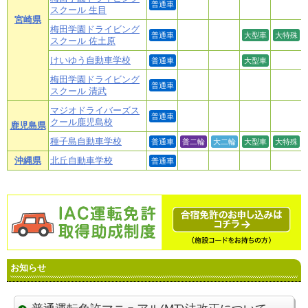
普通車
スクール 生目
宮崎県
梅田学園ドライビング
普通車
大型車
大特殊
スクール 佐土原
けいゆう自動車学校
普通車
大型車
梅田学園ドライビング
普通車
スクール 清武
マジオドライバーズス
普通車
クール鹿児島校
鹿児島県
種子島自動車学校
普通車
普二輪
大二輪
大型車
大特殊
沖縄県
北丘自動車学校
普通車
お知らせ