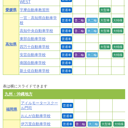
WEST
愛媛県
宇摩自動車教習所
普通車
大型車
一宮・高知県自動車学
普通車
普二輪
大二輪
大型車
大特殊
校
高知中央自動車学校
普通車
普二輪
大二輪
大型車
大特殊
東部自動車学校
普通車
高知県
四万十自動車学校
普通車
大型車
大特殊
安芸自動車学校
普通車
普二輪
大二輪
大特殊
南国自動車学校
普通車
新土佐自動車学校
普通車
表は横にスライドできます
九州・沖縄地方
アイルモータースクー
普通車
ル門司
福岡県
おんが自動車学校
普通車
伊万里自動車学校
普通車
普二輪
大二輪
大型車
大特殊