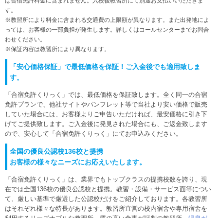
は合宿免許料金に含まれません。入校後教習所にて別途お支払いいただきま
す。
※教習所により料金に含まれる交通費の上限額が異なります。また出発地によ
っては、お客様の一部負担が発生します。詳しくはコールセンターまでお問合
わせください。
※保証内容は教習所により異なります。
「安心価格保証」で最低価格を保証！ご入金後でも適用致しま
す。
「合宿免許くりっく」では、最低価格を保証致します。全く同一の合宿
免許プランで、他社サイトやパンフレット等で当社より安い価格で販売
していた場合には、お客様よりご申告いただければ、最安価格に引き下
げてご提供致します。ご入金後に発見された場合にも、ご返金致します
ので、安心して「合宿免許くりっく」にてお申込みください。
全国の優良公認校136校と提携
お客様の様々なニーズにお応えいたします。
「合宿免許くりっく」は、業界でもトップクラスの提携校数を誇り、現
在では全国136校の優良公認校と提携。教習・設備・サービス面等につい
て、厳しい基準で厳選した公認校だけをご紹介しております。各教習所
はそれぞれ様々な特長があります。教習所直営の校内宿舎や専用宿舎を