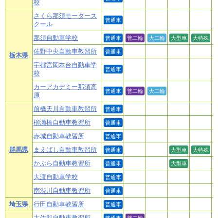
校
さくら那須モータース
普通車
クール
那須自動車学校
普通車
普二輪
大二輪
大型車
大特殊
佐野中央自動車教習所
普通車
栃木県
宇都宮岡本台自動車学
普通車
校
カーアカデミー那須高
普通車
普二輪
大二輪
原
前橋天川自動車教習所
普通車
柳瀬橋自動車教習所
普通車
赤城自動車教習所
普通車
群馬県
まえばし自動車教習所
普通車
大型車
大特殊
かぶら自動車教習所
普通車
大型車
大渡自動車学校
普通車
南渋川自動車教習所
普通車
埼玉県
行田自動車教習所
普通車
大佐和自動車教習所