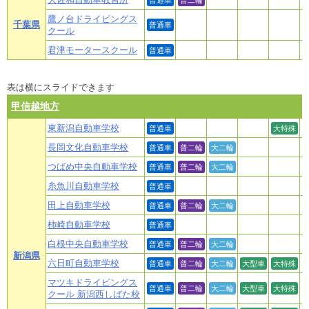
普通車
普二輪
鷹ノ台ドライビングス
千葉県
普通車
クール
君津モータースクール
普通車
表は横にスライドできます
甲信越地方
東新潟自動車学校
普通車
大特殊
長岡文化自動車学校
普通車
普二輪
大二輪
つばめ中央自動車学校
普通車
普二輪
大二輪
糸魚川自動車学校
普通車
田上自動車学校
普通車
普二輪
大二輪
柿崎自動車学校
普通車
白根中央自動車学校
普通車
普二輪
大二輪
新潟県
六日町自動車学校
普通車
普二輪
大二輪
大型車
大特殊
マツキドライビングス
普通車
普二輪
大二輪
大型車
大特殊
クール 新潟西しばた校