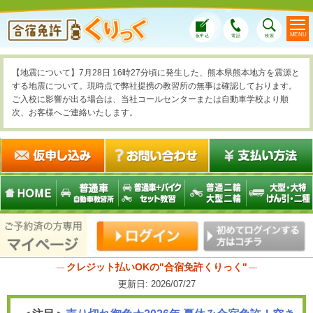
MENU
仮申込
電話
検索
【地震について】7月28日 16時27分頃に発生した、熊本県熊本地方を震源と
する地震について。現時点で弊社提携の教習所の無事は確認しております。
ご入校に影響が出る場合は、当社コールセンターまたは自動車学校より順
次、お客様へご連絡いたします。
クレジット払いOKの"合宿免許くりっく"
更新日:
2026/07/27