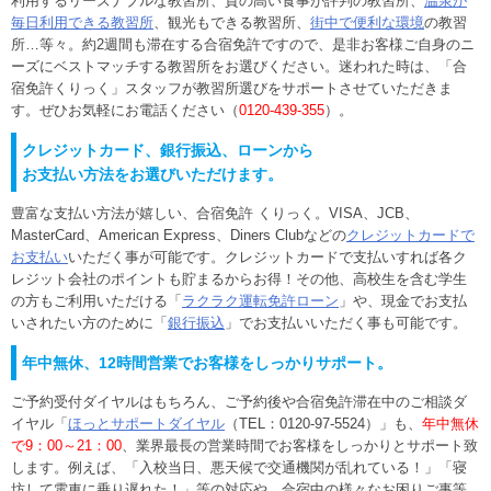
利用するリーズナブルな教習所、質の高い食事が評判の教習所、
温泉が
毎日利用できる教習所
、観光もできる教習所、
街中で便利な環境
の教習
所…等々。約2週間も滞在する合宿免許ですので、是非お客様ご自身のニ
ーズにベストマッチする教習所をお選びください。迷われた時は、「合
宿免許くりっく」スタッフが教習所選びをサポートさせていただきま
す。ぜひお気軽にお電話ください（
0120-439-355
）。
クレジットカード、銀行振込、ローンから
お支払い方法をお選びいただけます。
豊富な支払い方法が嬉しい、合宿免許 くりっく。VISA、JCB、
MasterCard、American Express、Diners Clubなどの
クレジットカードで
お支払い
いただく事が可能です。クレジットカードで支払いすれば各ク
レジット会社のポイントも貯まるからお得！その他、高校生を含む学生
の方もご利用いただける「
ラクラク運転免許ローン
」や、現金でお支払
いされたい方のために「
銀行振込
」でお支払いいただく事も可能です。
年中無休、12時間営業でお客様をしっかりサポート。
ご予約受付ダイヤルはもちろん、ご予約後や合宿免許滞在中のご相談ダ
イヤル「
ほっとサポートダイヤル
（TEL：0120-97-5524）」も、
年中無休
で9：00～21：00
、業界最長の営業時間でお客様をしっかりとサポート致
します。例えば、「入校当日、悪天候で交通機関が乱れている！」「寝
坊して電車に乗り遅れた！」等の対応や、合宿中の様々なお困りご事等