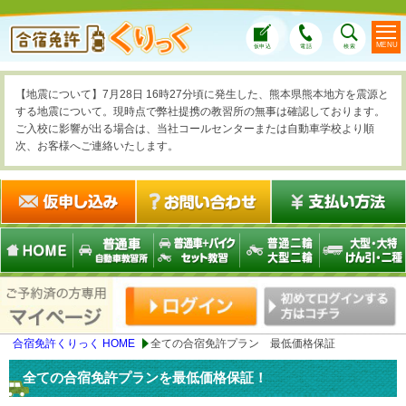
MENU
仮申込
電話
検索
【地震について】7月28日 16時27分頃に発生した、熊本県熊本地方を震源と
する地震について。現時点で弊社提携の教習所の無事は確認しております。
ご入校に影響が出る場合は、当社コールセンターまたは自動車学校より順
次、お客様へご連絡いたします。
合宿免許くりっく HOME
全ての合宿免許プラン 最低価格保証
全ての合宿免許プランを最低価格保証！