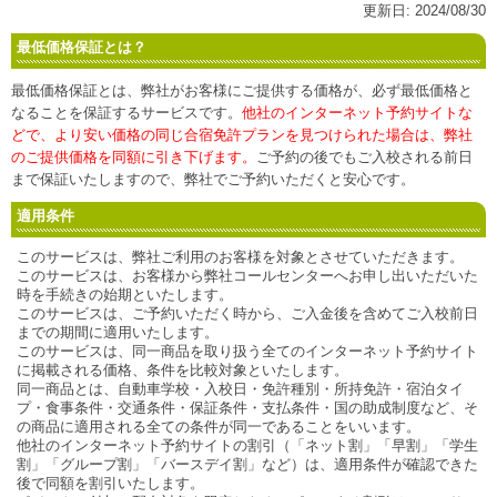
更新日:
2024/08/30
最低価格保証とは？
最低価格保証とは、弊社がお客様にご提供する価格が、必ず最低価格と
なることを保証するサービスです。
他社のインターネット予約サイトな
どで、より安い価格の同じ合宿免許プランを見つけられた場合は、弊社
のご提供価格を同額に引き下げます。
ご予約の後でもご入校される前日
まで保証いたしますので、弊社でご予約いただくと安心です。
適用条件
このサービスは、弊社ご利用のお客様を対象とさせていただきます。
このサービスは、お客様から弊社コールセンターへお申し出いただいた
時を手続きの始期といたします。
このサービスは、ご予約いただく時から、ご入金後を含めてご入校前日
までの期間に適用いたします。
このサービスは、同一商品を取り扱う全てのインターネット予約サイト
に掲載される価格、条件を比較対象といたします。
同一商品とは、自動車学校・入校日・免許種別・所持免許・宿泊タイ
プ・食事条件・交通条件・保証条件・支払条件・国の助成制度など、そ
の商品に適用される全ての条件が同一であることをいいます。
他社のインターネット予約サイトの割引（「ネット割」「早割」「学生
割」「グループ割」「バースデイ割」など）は、適用条件が確認できた
後で同額を割引いたします。