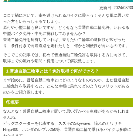
更新日:
2024/08/30
コロナ禍において、密を避けられるバイクに乗ろう！そんな風に思い立
った方もいらっしゃるでしょう。
原付や小型二輪も良いですが、どうせなら普通自動二輪免許、いわゆる
中型バイク免許・中免に挑戦してみませんか？
普通二輪免許を所有していれば、乗りたい二輪車の選択肢が広がった
り、条件付きで高速道路を走れたりと、何かと利便性が高いものです。
そこでこの記事では、初めて普通自動二輪免許を取得する方に向けて、
取得までの流れや期間・費用について解説致します。
1.普通自動二輪車とは？免許取得で何ができる？
まず始めに、普通自動二輪車とはどのようなものなのか。また普通自動
二輪免許を取得すると、どんな車種に乗れてどのようなメリットがある
のかをご紹介致します。
①概要
なんとなく普通自動二輪車と聞いて思い浮かべる車種があるかもしれま
せんね。
ビッグスクーターを代表する、スズキのSkywave、憧れのカワサキ
Ninja400、ホンダのレブル250等、普通自動二輪で乗れるバイクは多岐に
わたります。