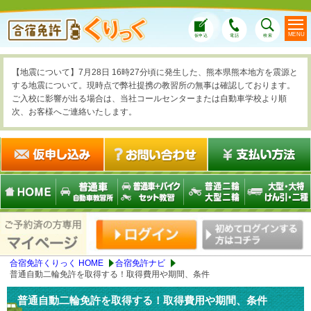
MENU
仮申込
電話
検索
【地震について】7月28日 16時27分頃に発生した、熊本県熊本地方を震源と
する地震について。現時点で弊社提携の教習所の無事は確認しております。
ご入校に影響が出る場合は、当社コールセンターまたは自動車学校より順
次、お客様へご連絡いたします。
合宿免許くりっく HOME
合宿免許ナビ
普通自動二輪免許を取得する！取得費用や期間、条件
普通自動二輪免許を取得する！取得費用や期間、条件