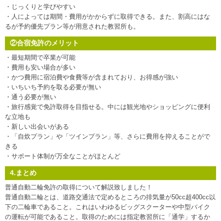
・じっくりと学びやすい
・人によっては期間・費用がかからずに取得できる。また、割高にはな
るが予約優先プラン等が用意された教習所も。
②合宿免許のメリット
・最短期間で卒業が可能
・費用も安い場合が多い
・かつ費用に宿泊費や食費等が含まれており、お得感が強い
・いちいち予約を取る必要が無い
・通う必要が無い
・旅行感覚で免許取得を目指せる。中には観光地やショッピングに便利
な立地も
・新しい出会いがある
・「自炊プラン」や「ツインプラン」等、さらに費用を抑えることがで
きる
・サポート体制が万全なことがほとんど
4.まとめ
普通自動二輪免許の取得について解説致しました！
普通自動二輪とは、道路交通法で定めるところの排気量が50cc超400cc以
下の二輪車であること。これはいわゆるビッグスクーターや中型バイク
の運転が可能であること。取得のためには指定教習所に「通学」するか