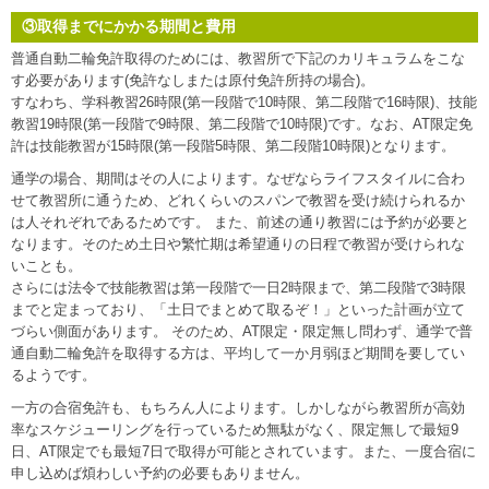
③取得までにかかる期間と費用
普通自動二輪免許取得のためには、教習所で下記のカリキュラムをこな
す必要があります(免許なしまたは原付免許所持の場合)。
すなわち、学科教習26時限(第一段階で10時限、第二段階で16時限)、技能
教習19時限(第一段階で9時限、第二段階で10時限)です。なお、AT限定免
許は技能教習が15時限(第一段階5時限、第二段階10時限)となります。
通学の場合、期間はその人によります。なぜならライフスタイルに合わ
せて教習所に通うため、どれくらいのスパンで教習を受け続けられるか
は人それぞれであるためです。 また、前述の通り教習には予約が必要と
なります。そのため土日や繁忙期は希望通りの日程で教習が受けられな
いことも。
さらには法令で技能教習は第一段階で一日2時限まで、第二段階で3時限
までと定まっており、「土日でまとめて取るぞ！」といった計画が立て
づらい側面があります。 そのため、AT限定・限定無し問わず、通学で普
通自動二輪免許を取得する方は、平均して一か月弱ほど期間を要してい
るようです。
一方の合宿免許も、もちろん人によります。しかしながら教習所が高効
率なスケジューリングを行っているため無駄がなく、限定無しで最短9
日、AT限定でも最短7日で取得が可能とされています。また、一度合宿に
申し込めば煩わしい予約の必要もありません。