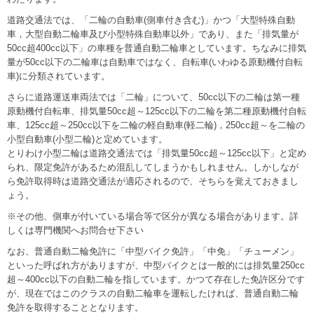
道路交通法では、「二輪の自動車(側車付き含む)」かつ「大型特殊自動
車，大型自動二輪車及び小型特殊自動車以外」であり、また「排気量が
50cc超400cc以下」の車種を普通自動二輪車としています。ちなみに排気
量が50cc以下の二輪車は自動車ではなく、自転車(いわゆる原動機付自転
車)に分類されています。
さらに道路運送車両法では「二輪」について、50cc以下の二輪は第一種
原動機付自転車、排気量50cc超～125cc以下の二輪を第二種原動機付自転
車、125cc超～250cc以下を二輪の軽自動車(軽二輪)，250cc超～を二輪の
小型自動車(小型二輪)と定めています。
とりわけ小型二輪は道路交通法では「排気量50cc超～125cc以下」と定め
られ、限定免許があるため混乱してしまうかもしれません。しかしなが
ら免許取得時は道路交通法が適応されるので、そちらを覚えておきまし
ょう。
※その他、側車が付いている場合等で区分が異なる場合があります。詳
しくは専門機関へお問合せ下さい
なお、普通自動二輪免許に「中型バイク免許」「中免」「チューメン」
といった呼ばれ方がありますが、中型バイクとは一般的には排気量250cc
超～400cc以下の自動二輪を指しています。かつて存在した免許区分です
が、現在ではこのクラスの自動二輪車を運転したければ、普通自動二輪
免許を取得することとなります。