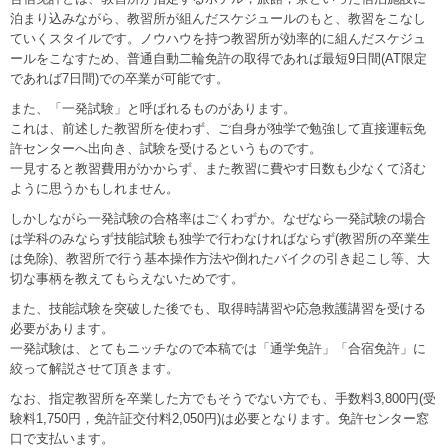
泊まり込みながら、教習所が組んだスケジュールのもと、教習をこなし
ていくスタイルです。ノウハウを持つ教習所が効率的に組んだスケジュ
ールをこなすため、普通自動二輪免許の取得であれば最短9日間(AT限定
であれば7日間)での卒業が可能です。
また、「一発試験」と呼ばれるものがあります。
これは、前述した教習所を使わず、ご自身が独学で勉強して直接運転免
許センターへ出向き、試験を受けるというものです。
一見すると教習費用がかからず、また教習に費やす日数も少なくて済む
ように思うかもしれません。
しかしながら一発試験の合格率はごくわずか。なぜなら一発試験の場合
は学科のみならず技能試験も独学で行わなければならず(教習所の卒業生
は免除)、教習所で行う基本操作方法や倒れたバイクの引き起こし等、大
切な事柄を教えてもらえないためです。
また、技能試験を突破した後でも、取得時講習や応急救護講習を受ける
必要があります。
一発試験は、とてもニッチなので本稿では「通学免許」「合宿免許」に
絞って解説させて頂きます。
なお、指定教習所を卒業した方でもそうでない方でも、手数料3,800円(受
験料1,750円，免許証交付料2,050円)は必要となります。免許センター窓
口で支払います。