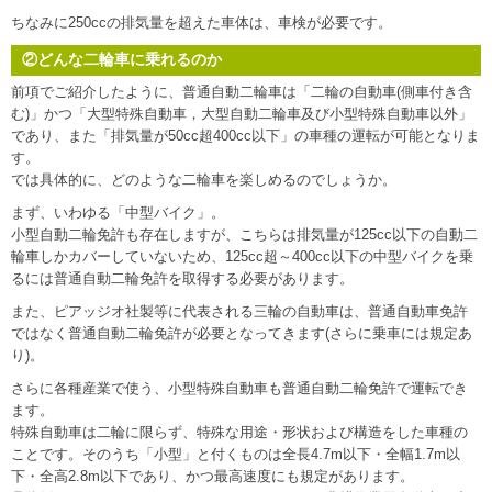
ちなみに250ccの排気量を超えた車体は、車検が必要です。
②どんな二輪車に乗れるのか
前項でご紹介したように、普通自動二輪車は「二輪の自動車(側車付き含
む)」かつ「大型特殊自動車，大型自動二輪車及び小型特殊自動車以外」
であり、また「排気量が50cc超400cc以下」の車種の運転が可能となりま
す。
では具体的に、どのような二輪車を楽しめるのでしょうか。
まず、いわゆる「中型バイク」。
小型自動二輪免許も存在しますが、こちらは排気量が125cc以下の自動二
輪車しかカバーしていないため、125cc超～400cc以下の中型バイクを乗
るには普通自動二輪免許を取得する必要があります。
また、ピアッジオ社製等に代表される三輪の自動車は、普通自動車免許
ではなく普通自動二輪免許が必要となってきます(さらに乗車には規定あ
り)。
さらに各種産業で使う、小型特殊自動車も普通自動二輪免許で運転でき
ます。
特殊自動車は二輪に限らず、特殊な用途・形状および構造をした車種の
ことです。そのうち「小型」と付くものは全長4.7m以下・全幅1.7m以
下・全高2.8m以下であり、かつ最高速度にも規定があります。