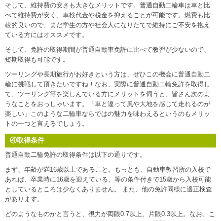
そして、維持費の安さも大きなメリットです。普通自動二輪車は車と比
べて維持費が安く、車検代金や税金を抑えることが可能です。燃費も比
較的良いので、まだ学生の方や社会人になりたてで維持にご不安を抱え
ている方にはオススメです。
そして、免許の取得期間が普通自動車免許に比べて教習が少ないので、
短期取得も可能です。
ツーリングや長期旅行がお好きという方は、ぜひこの機会に普通自動二
輪に挑戦して頂きたいですね！なお、実際に普通自動二輪免許を取得し
て、ツーリング等を楽しんでいる方にメリットを伺うと、皆さん次のよ
うなことをおっしゃいます。「車と違って風や大地を感じて走れるのが
楽しい」このような二輪車ならではの魅力を味わえるというのもメリッ
トの一つと言えるでしょう。
④取得条件
普通自動二輪免許の取得条件は以下の通りです。
まず、年齢が満16歳以上であること。もっとも、自動車教習所の入校で
あれば、卒業時に16歳を迎えている、等の条件付きで15歳から入校可能
としているところは少なくありません。 また、他の免許同様に適正検査
があります。
どのようなものかと言うと、視力が両眼0.7以上、片眼0.3以上。なお、こ