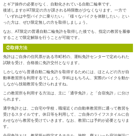
とギア操作の必要がなく、自動化されている自動二輪車です。
後述しますがAT限定の方が課される時限数が少なくなります。一方で
「いずれは中型バイクに乗りたい」「様々なバイクを体験したい」とい
った方は、ぜひ限定無しの方を取得しましょう。
なお、AT限定の普通自動二輪免許を取得した後でも、指定の教習を履修
することで限定解除を行うことが可能です。
②取得方法
免許はご自身の住民票がある市町村の、運転免許センターで定められた
試験を受け、合格後に免許交付となります。
しかしながら普通自動二輪免許を取得するためには、ほとんどの方が自
動車教習所を利用するでしょう。学科はもちろん、実際のバイクを動か
しながら技能教習を受けられますね。
この教習所を利用する方法は、主に「通学免許」と「合宿免許」に分け
られます。
通学免許とは、ご自宅や学校，職場近くの自動車教習所に通って教習を
受けるスタイルです。休日等を利用して、ご自身のライフスタイルに合
わせながら教習を受けていきます。なお、教習には予約が必要となりま
す。
合宿免許とは、教習所が指定するホテル，旅館，寮といった宿泊施設に