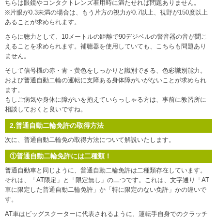
ちらは眼鏡やコンタクトレンズ着用時に満たせれば問題ありません。
※片眼が0.3未満の場合は、もう片方の視力が0.7以上、視野が150度以上
あることが求められます。
さらに聴力として、10メートルの距離で90デジベルの警音器の音が聞こ
えることを求められます。補聴器を使用していても、こちらも問題あり
ません。
そして信号機の赤・青・黄色をしっかりと識別できる、色彩識別能力。
および普通自動二輪の運転に支障ある身体障がいがないことが求められ
ます。
もしご病気や身体に障がいを抱えていらっしゃる方は、事前に教習所に
相談しておくと良いですね。
2.普通自動二輪免許の取得方法
次に、普通自動二輪免の取得方法について解説いたします。
①普通自動二輪免許には二種類！
普通自動車と同じように、普通自動二輪免許は二種類存在しています。
それは、「AT限定」と「限定無し」の二つです。これは、文字通り「AT
車に限定した普通自動二輪免許」か「特に限定のない免許」かの違いで
す。
AT車はビッグスクーターに代表されるように、運転手自身でのクラッチ