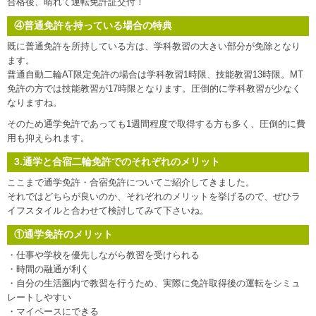
合格後、晴れて運転免許証交付！
④普通免許を持っている場合の特典
既に普通免許を所持している方は、学科教習の大きい部分が免除となり
ます。
普通自動二輪AT限定免許の場合は学科教習1時限、技能教習13時限。MT
免許の方では技能教習が17時限となります。圧倒的に学科教習が少なく
なりますね。
そのため通学免許であっても1週間程度で取得する方も多く、圧倒的に費
用も抑えられます。
3.通学と合宿二輪免許でのそれぞれのメリット
ここまで通学免許・合宿免許についてご紹介してきました。
それではどちらが良いのか、それぞれのメリットを挙げるので、ぜひラ
イフスタイルと合わせて検討してみて下さいね。
①通学免許のメリット
・仕事や学校を優先しながら教習を受けられる
・時間の融通が利く
・自分の生活圏内で教習を行うため、実際に免許取得後の運転をシミュ
レートしやすい
・マイペースにできる