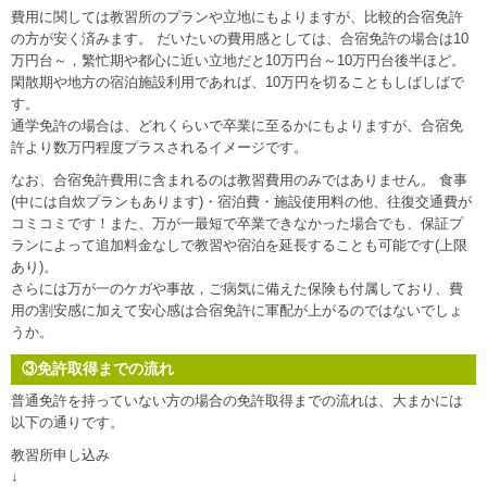
費用に関しては教習所のプランや立地にもよりますが、比較的合宿免許
の方が安く済みます。 だいたいの費用感としては、合宿免許の場合は10
万円台～，繁忙期や都心に近い立地だと10万円台～10万円台後半ほど。
閑散期や地方の宿泊施設利用であれば、10万円を切ることもしばしばで
す。
通学免許の場合は、どれくらいで卒業に至るかにもよりますが、合宿免
許より数万円程度プラスされるイメージです。
なお、合宿免許費用に含まれるのは教習費用のみではありません。 食事
(中には自炊プランもあります)・宿泊費・施設使用料の他、往復交通費が
コミコミです！また、万が一最短で卒業できなかった場合でも、保証プ
ランによって追加料金なしで教習や宿泊を延長することも可能です(上限
あり)。
さらには万が一のケガや事故，ご病気に備えた保険も付属しており、費
用の割安感に加えて安心感は合宿免許に軍配が上がるのではないでしょ
うか。
③免許取得までの流れ
普通免許を持っていない方の場合の免許取得までの流れは、大まかには
以下の通りです。
教習所申し込み
↓