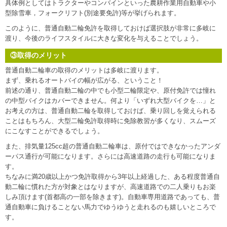
具体例としてはトラクターやコンバインといった農耕作業用自動車や小
型除雪車，フォークリフト(別途要免許)等が挙げられます。
このように、普通自動二輪免許を取得しておけば選択肢が非常に多岐に
渡り、今後のライフスタイルに大きな変化を与えることでしょう。
③取得のメリット
普通自動二輪車の取得のメリットは多岐に渡ります。
まず、乗れるオートバイの幅が広がる、ということ！
前述の通り、普通自動二輪の中でも小型二輪限定や、原付免許では憧れ
の中型バイクはカバーできません。何より「いずれ大型バイクを…」と
お考えの方は、普通自動二輪を取得しておけば、乗り回しを覚えられる
ことはもちろん、大型二輪免許取得時に免除教習が多くなり、スムーズ
にこなすことができるでしょう。
また、排気量125cc超の普通自動二輪車は、原付ではできなかったアンダ
ーパス通行が可能になります。さらには高速道路の走行も可能になりま
す。
ちなみに満20歳以上かつ免許取得から3年以上経過した、ある程度普通自
動二輪に慣れた方が対象とはなりますが、高速道路での二人乗りもお楽
しみ頂けます(首都高の一部を除きます)。自動車専用道路であっても、普
通自動車に負けることない馬力でゆうゆうと走れるのも嬉しいところで
す。