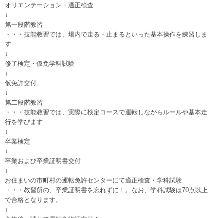
オリエンテーション・適正検査
↓
第一段階教習
・・・技能教習では、場内で走る・止まるといった基本操作を練習しま
す
↓
修了検定・仮免学科試験
↓
仮免許交付
↓
第二段階教習
・・・技能教習では、実際に検定コースで運転しながらルールや基本走
行を学びます
↓
卒業検定
↓
卒業および卒業証明書交付
↓
お住まいの市町村の運転免許センターにて適正検査・学科試験
・・・教習所の、卒業証明書を忘れずに！。なお、学科試験は70点以上
で合格となります。
↓