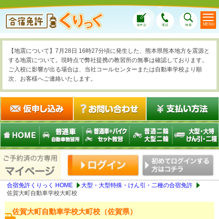
MENU
仮申込
電話
検索
【地震について】7月28日 16時27分頃に発生した、熊本県熊本地方を震源と
する地震について。現時点で弊社提携の教習所の無事は確認しております。
ご入校に影響が出る場合は、当社コールセンターまたは自動車学校より順
次、お客様へご連絡いたします。
合宿免許くりっく HOME
大型・大型特殊・けん引・二種の合宿免許
佐賀大町自動車学校大町校
佐賀大町自動車学校大町校（佐賀県）