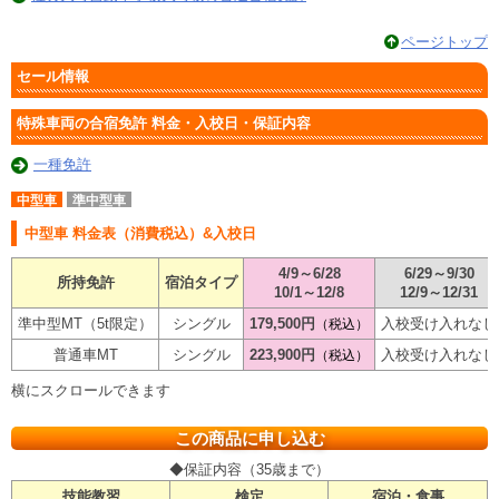
ページトップ
セール情報
特殊車両の合宿免許 料金・入校日・保証内容
一種免許
中型車
準中型車
中型車 料金表（消費税込）&入校日
4/9～6/28
6/29～9/30
所持免許
宿泊タイプ
10/1～12/8
12/9～12/31
準中型MT（5t限定）
シングル
179,500円
入校受け入れなし
（税込）
普通車MT
シングル
223,900円
入校受け入れなし
（税込）
この商品に申し込む
◆保証内容（35歳まで）
技能教習
検定
宿泊・食事