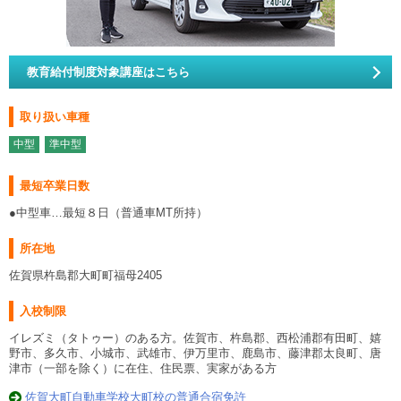
教育給付制度対象講座はこちら
取り扱い車種
中型
準中型
最短卒業日数
●中型車…最短８日（普通車MT所持）
所在地
佐賀県杵島郡大町町福母2405
入校制限
イレズミ（タトゥー）のある方。佐賀市、杵島郡、西松浦郡有田町、嬉
野市、多久市、小城市、武雄市、伊万里市、鹿島市、藤津郡太良町、唐
津市（一部を除く）​に在住、住民票、実家がある方
佐賀大町自動車学校大町校の普通合宿免許