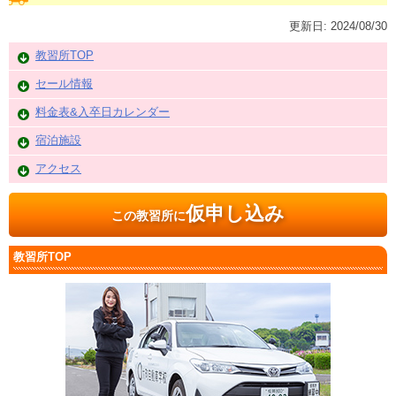
更新日:
2024/08/30
教習所TOP
セール情報
料金表&入卒日カレンダー
宿泊施設
アクセス
仮申し込み
この教習所に
教習所TOP