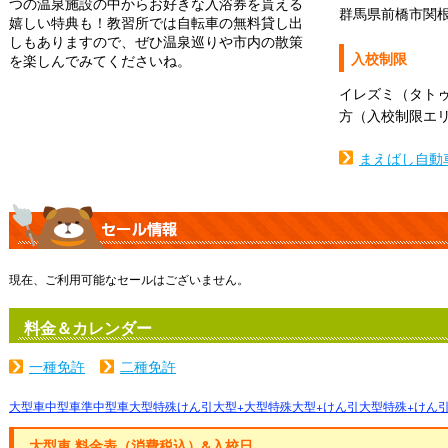
つの温泉施設の中からお好きな入浴券を貰える
群馬県前橋市関根
嬉しい特典も！教習所では自転車の無料貸し出
しもありますので、ぜひ温泉巡りや市内の散策
入校制限
を楽しんでみてくださいね。
イレズミ（タト
方（入校制限エ
まえばし自動
現在、ご利用可能なセールはございません。
料金＆カレンダー
一種免許
二種免許
大型車
中型車
準中型車
大型特殊
けん引
大型+大型特殊
大型+けん引
大型特殊+けん
大型車 料金表（消費税込）&入校日