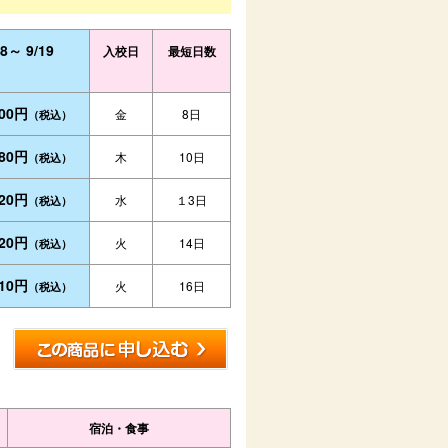
28～ 9/19
入校日
最短日数
300円
金
8日
（税込）
780円
木
10日
（税込）
520円
水
１3日
（税込）
920円
火
14日
（税込）
910円
火
16日
（税込）
宿泊・食事