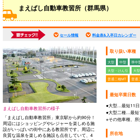
まえばし自動車教習所（群馬県）
セール情報
料金表&入卒日カレンダー
取り扱い車種
大型
中型
準中
大型・けん引
大型
普通二種MT
普通
最短卒業日数
●大型…最短11日
まえばし自動車教習所の様子
●大型二種…最短
「まえばし自動車教習所」東京駅から約90分！
※その他車種、
周辺にはショッピングやレジャーを楽しめる施
設がいっぱいの街中にある教習所です。周辺に
所在地
良質な温泉を楽しめる施設も点在していて、4