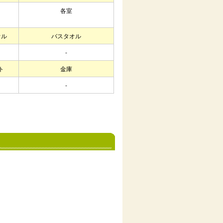
各室
オル
バスタオル
-
ト
金庫
-