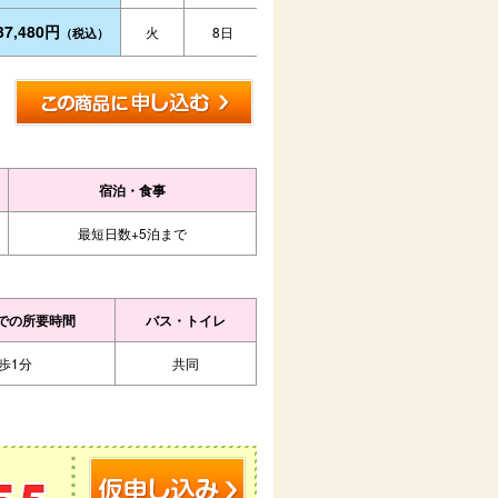
37,480円
火
8日
（税込）
宿泊・食事
最短日数+5泊まで
での所要時間
バス・トイレ
歩1分
共同