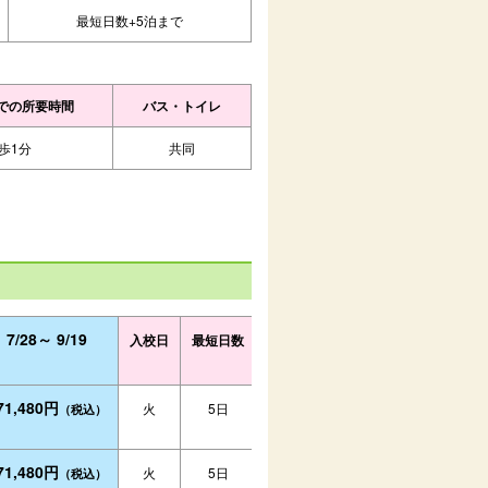
最短日数+5泊まで
での所要時間
バス・トイレ
歩1分
共同
7/28～ 9/19
入校日
最短日数
71,480円
火
5日
（税込）
71,480円
火
5日
（税込）