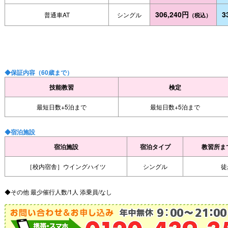
306,240円
3
普通車AT
シングル
（税込）
◆保証内容（60歳まで）
技能教習
検定
最短日数+5泊まで
最短日数+5泊まで
◆宿泊施設
宿泊施設
宿泊タイプ
教習所ま
［校内宿舎］ウイングハイツ
シングル
徒
◆その他 最少催行人数/1人 添乗員/なし