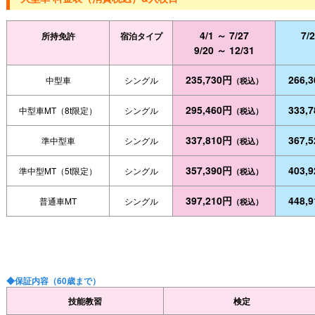
4/1 ～ 7/27
7/
所持免許
宿泊タイプ
9/20 ～ 12/31
235,730円
266,
中型車
シングル
（税込）
295,460円
333,
中型車MT（8t限定）
シングル
（税込）
337,810円
367,
準中型車
シングル
（税込）
357,390円
403,
準中型MT（5t限定）
シングル
（税込）
397,210円
448,
普通車MT
シングル
（税込）
◆保証内容（60歳まで）
技能教習
検定