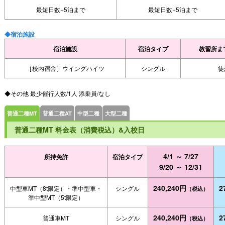
最短日数+5泊まで
最短日数+5泊まで
◆宿泊施設
宿泊施設
宿泊タイプ
教習所ま
［校内宿舎］ウイングハイツ
シングル
徒
◆その他 最少催行人数/1人 添乗員/なし
普通二種MT
普通二種AT
中型二種
大型二種
普通二種MT 料金表（消費税込）&入校日
4/1 ～ 7/27
所持免許
宿泊タイプ
9/20 ～ 12/31
240,240円
2
中型車MT（8t限定）・準中型車・
シングル
（税込）
準中型MT（5t限定）
240,240円
2
普通車MT
シングル
（税込）