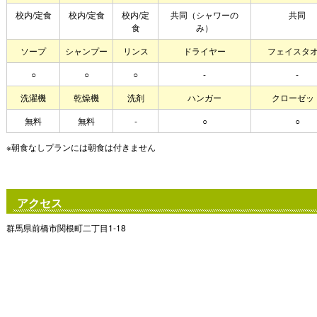
校内/定食
校内/定食
校内/定
共同（シャワーの
共同
食
み）
ソープ
シャンプー
リンス
ドライヤー
フェイスタ
○
○
○
-
-
洗濯機
乾燥機
洗剤
ハンガー
クローゼッ
無料
無料
-
○
○
※朝食なしプランには朝食は付きません
アクセス
群馬県前橋市関根町二丁目1-18