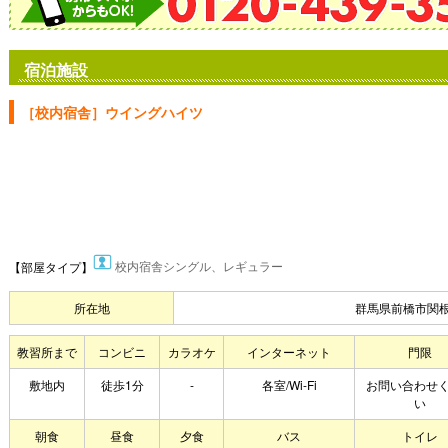
宿泊施設
［校内宿舎］ウイングハイツ
校内宿舎シングル、レギュラー
【部屋タイプ】
所在地
群馬県前橋市関根
教習所まで
コンビニ
カラオケ
インターネット
門限
敷地内
徒歩1分
-
各室/Wi-Fi
お問い合わせ
い
朝食
昼食
夕食
バス
トイレ