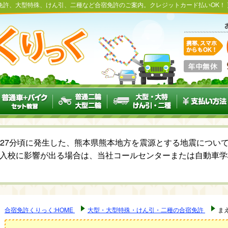
免許、大型特殊、けん引、二種など合宿免許のご案内。クレジットカード払いOK！
6時27分頃に発生した、熊本県熊本地方を震源とする地震につ
入校に影響が出る場合は、当社コールセンターまたは自動車学
合宿免許くりっく:HOME
大型・大型特殊・けん引・二種の合宿免許
ま