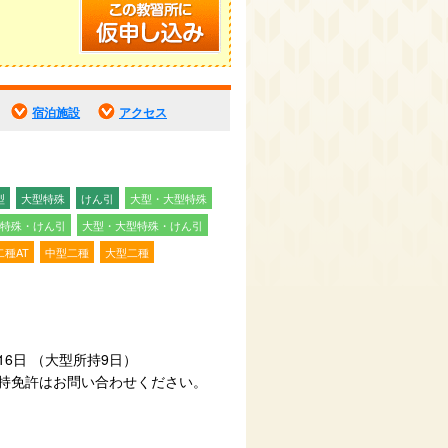
宿泊施設
アクセス
型
大型特殊
けん引
大型・大型特殊
特殊・けん引
大型・大型特殊・けん引
二種AT
中型二種
大型二種
16日 （大型所持9日）
所持免許はお問い合わせください。