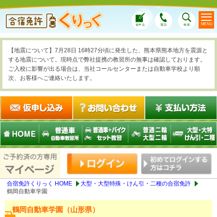
MENU
仮申込
電話
検索
【地震について】7月28日 16時27分頃に発生した、熊本県熊本地方を震源と
する地震について。現時点で弊社提携の教習所の無事は確認しております。
ご入校に影響が出る場合は、当社コールセンターまたは自動車学校より順
次、お客様へご連絡いたします。
合宿免許くりっく HOME
大型・大型特殊・けん引・二種の合宿免許
鶴岡自動車学園
鶴岡自動車学園（山形県）