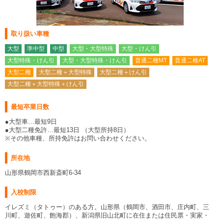
取り扱い車種
大型
準中型
中型
大型・大型特殊
大型・けん引
大型特殊・けん引
大型・大型特殊・けん引
普通二種MT
普通二種AT
大型二種
大型二種＋大型特殊
大型二種＋けん引
大型二種＋大型特殊＋けん引
最短卒業日数
●大型車…最短9日
●大型二種免許…最短13日 （大型所持8日）
※その他車種、所持免許はお問い合わせください。
所在地
山形県鶴岡市西新斎町6-34
入校制限
イレズミ（タトゥー）のある方。山形県（鶴岡市、酒田市、庄内町、三
川町、遊佐町、飽海郡）、新潟県旧山北町に在住または住民票・実家・