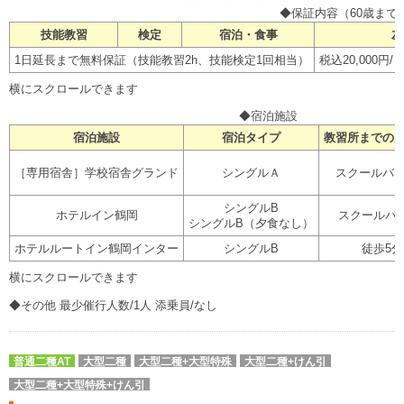
◆保証内容（60歳まで
技能教習
検定
宿泊・食事
左
1日延長まで無料保証（技能教習2h、技能検定1回相当）
税込20,000
◆宿泊施設
宿泊施設
宿泊タイプ
教習所までの
［専用宿舎］学校宿舎グランド
シングルＡ
スクールバス
シングルB
ホテルイン鶴岡
スクールバ
シングルB（夕食なし）
ホテルルートイン鶴岡インター
シングルB
徒歩5分
◆その他 最少催行人数/1人 添乗員/なし
普通二種AT
大型二種
大型二種+大型特殊
大型二種+けん引
大型二種+大型特殊+けん引