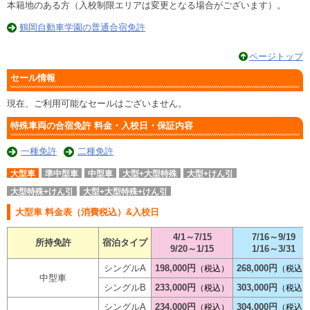
本籍地のある方（入校制限エリアは変更となる場合がございます）。
鶴岡自動車学園の普通合宿免許
ページトップ
セール情報
現在、ご利用可能なセールはございません。
特殊車両の合宿免許 料金・入校日・保証内容
一種免許
二種免許
大型車
準中型車
中型車
大型+大型特殊
大型+けん引
大型特殊+けん引
大型+大型特殊+けん引
大型車 料金表（消費税込）&入校日
4/1～7/15
7/16～9/19
所持免許
宿泊タイプ
9/20～1/15
1/16～3/31
シングルA
198,000円
268,000円
（税込）
（税込
中型車
シングルB
233,000円
303,000円
（税込）
（税込
シングルA
234,000円
304,000円
（税込）
（税込