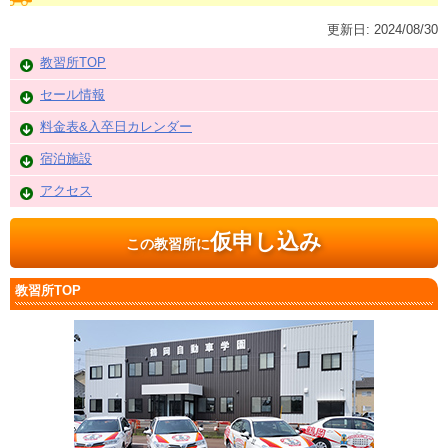
更新日:
2024/08/30
教習所TOP
セール情報
料金表&入卒日カレンダー
宿泊施設
アクセス
仮申し込み
この教習所に
教習所TOP