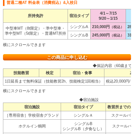
普通二種AT 料金表（消費税込）&入校日
4/1～7/15
所持免許
宿泊タイプ
9/20～1/15
シングルA
210,000円
28
（税込）
中型車MT（8t限定）・準中型車・
準中型MT（5t限定）・普通MT所持
シングルB
245,000円
31
（税込）
この商品に申し込む
◆保証内容（60歳まで
技能教習
検定
宿泊・食事
左
1日延長まで無料保証（技能教習2h、技能検定1回相当）
税込20,000
◆宿泊施設
宿泊施設
宿泊タイプ
教習所までの
［専用宿舎］学校宿舎グランド
シングルＡ
スクールバス
シングルB
ホテルイン鶴岡
スクールバ
シングルB（夕食なし）