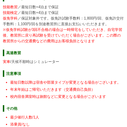
技能教習
／最短日数+4泊まで保証
技能検定
／最短日数+4泊まで保証
仮免学科
／保証対象外です。仮免許試験手数料：1,800円/回、仮免許交付
手数料：1,100円/回を別途教習所に直接お支払いいただきます。
※仮免学科試験が3回不合格の場合は一時帰宅をしていただき、自宅学習
後、教習所に戻り再試験を受けていただく場合がございます。この際の
教習所からの交通費などの費用はお客様負担となります
高速教習
実車
/天候不順時はシミュレーター
注意事項
最短日数以降は宿舎や部屋タイプが変更となる場合がございます。
年末年始はご帰宅いただきます（交通費自己負担）
校内宿舎満室時は旅館などに変更となる場合がございます
その他
最少催行人数/1人
添乗員/なし