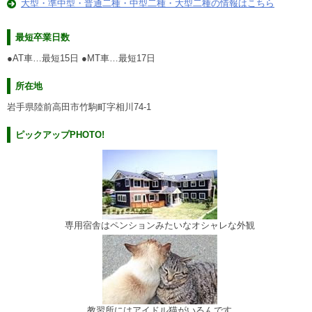
大型・準中型・普通二種・中型二種・大型二種の情報はこちら
最短卒業日数
●AT車…最短15日 ●MT車…最短17日
所在地
岩手県陸前高田市竹駒町字相川74-1
ピックアップPHOTO!
専用宿舎はペンションみたいなオシャレな外観
教習所にはアイドル猫がいるんです