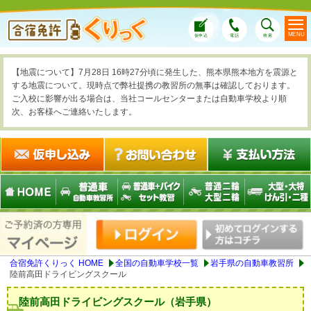
MENU
仮申込
電話
検索
【地震について】7月28日 16時27分頃に発生した、熊本県熊本地方を震源と
する地震について。現時点で弊社提携の教習所の無事は確認しております。
ご入校に影響が出る場合は、当社コールセンターまたは自動車学校より順
次、お客様へご連絡いたします。
合宿免許くりっく HOME
全国の自動車学校一覧
岩手県の自動車教習所
陸前高田ドライビングスクール
陸前高田ドライビングスクール（岩手県）