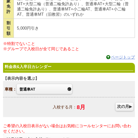
象
MT+大型二輪（普通二輪免許あり）、普通車AT+大型二輪（普
免
通二輪免許あり）、普通車MT+小二輪AT、普通車AT+小二輪
許
AT、普通車MT（旧教習）のいずれか
割
引
5,000円引き
額
※特割でないこと
※グループで入校日が全て同じであること
ページトップ
料金表&入卒日カレンダー
表示内容を選ぶ
車種：
8
月
次の月
入校する月：
ご希望の入校日表示がない場合はお気軽にコールセンターにお問い合わ
せください。