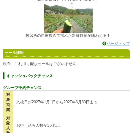
教習所の自家農園で採れた新鮮野菜が味わえる！
ページトップ
セール情報
現在、ご利用可能なセールはございません。
キャッシュバックチャンス
グループ予約チャンス
対
象
入校日が2027年1月1日から2027年6月30日まで
期
間
対
象
お申し込み人数が3人以上
人