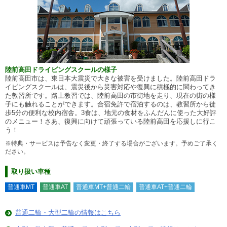
陸前高田ドライビングスクールの様子
陸前高田市は、東日本大震災で大きな被害を受けました。陸前高田ドラ
イビングスクールは、震災後から災害対応や復興に積極的に関わってき
た教習所です。路上教習では、陸前高田の市街地を走り、現在の街の様
子にも触れることができます。合宿免許で宿泊するのは、教習所から徒
歩5分の便利な校内宿舎。3食は、地元の食材をふんだんに使った大好評
のメニュー！さあ、復興に向けて頑張っている陸前高田を応援しに行こ
う！
※特典・サービスは予告なく変更・終了する場合がございます。予めご了承く
ださい。
取り扱い車種
普通車MT
普通車AT
普通車MT+普通二輪
普通車AT+普通二輪
普通二輪・大型二輪の情報はこちら