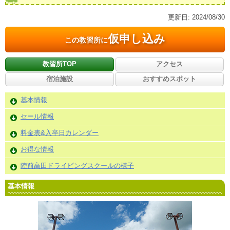
更新日:
2024/08/30
仮申し込み
この教習所に
教習所TOP
アクセス
宿泊施設
おすすめスポット
基本情報
セール情報
料金表&入卒日カレンダー
お得な情報
陸前高田ドライビングスクールの様子
基本情報