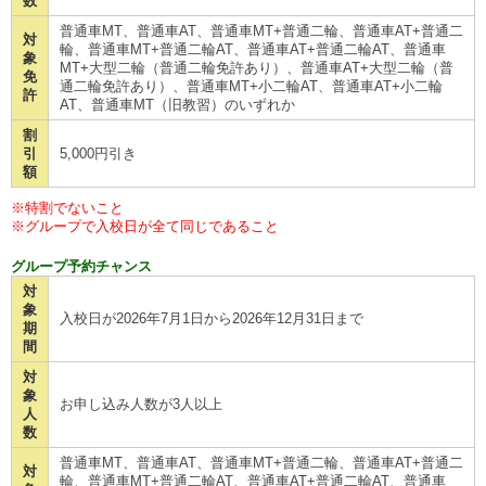
数
普通車MT、普通車AT、普通車MT+普通二輪、普通車AT+普通二
対
輪、普通車MT+普通二輪AT、普通車AT+普通二輪AT、普通車
象
MT+大型二輪（普通二輪免許あり）、普通車AT+大型二輪（普
免
通二輪免許あり）、普通車MT+小二輪AT、普通車AT+小二輪
許
AT、普通車MT（旧教習）のいずれか
割
引
5,000円引き
額
※特割でないこと
※グループで入校日が全て同じであること
グループ予約チャンス
対
象
入校日が2026年7月1日から2026年12月31日まで
期
間
対
象
お申し込み人数が3人以上
人
数
普通車MT、普通車AT、普通車MT+普通二輪、普通車AT+普通二
対
輪、普通車MT+普通二輪AT、普通車AT+普通二輪AT、普通車