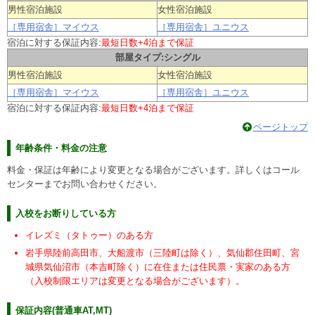
男性宿泊施設
女性宿泊施設
［専用宿舎］マイウス
［専用宿舎］ユニウス
宿泊に対する保証内容:
最短日数+4泊まで保証
部屋タイプ:シングル
男性宿泊施設
女性宿泊施設
［専用宿舎］マイウス
［専用宿舎］ユニウス
宿泊に対する保証内容:
最短日数+4泊まで保証
ページトップ
年齢条件・料金の注意
料金・保証は年齢により変更となる場合がございます。詳しくはコール
センターまでお問い合わせください。
入校をお断りしている方
イレズミ（タトゥー）のある方
岩手県陸前高田市、大船渡市（三陸町は除く）、気仙郡住田町、宮
城県気仙沼市（本吉町除く）に在住または住民票・実家のある方
（入校制限エリアは変更となる場合がございます）。
保証内容(普通車AT,MT)