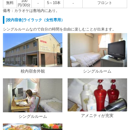
100
無料
5～10本
フロント
-
-
円/30分
備考：カラオケは敷地内にあり。
[校内宿舎]ライラック（女性専用）
シングルルームなので自分の時間を自由に楽しむことが出来ます。
校内宿舎外観
シングルルーム
アメニティが充実
シングルルーム