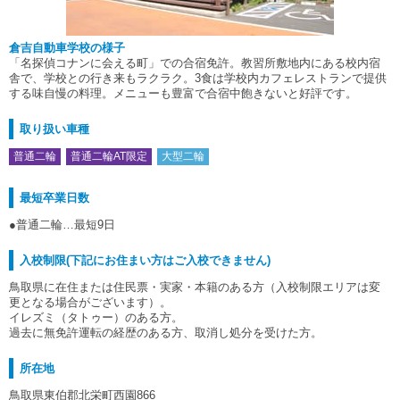
倉吉自動車学校の様子
「名探偵コナンに会える町」での合宿免許。教習所敷地内にある校内宿
舎で、学校との行き来もラクラク。3食は学校内カフェレストランで提供
する味自慢の料理。メニューも豊富で合宿中飽きないと好評です。
取り扱い車種
普通二輪
普通二輪AT限定
大型二輪
最短卒業日数
●普通二輪…最短9日
入校制限(下記にお住まい方はご入校できません)
鳥取県に在住または住民票・実家・本籍のある方（入校制限エリアは変
更となる場合がございます）。
イレズミ（タトゥー）のある方。
過去に無免許運転の経歴のある方、取消し処分を受けた方。
所在地
鳥取県東伯郡北栄町西園866