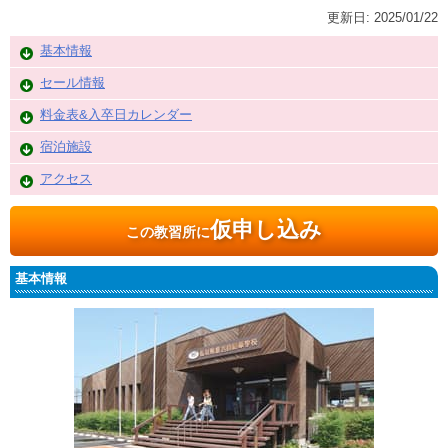
更新日:
2025/01/22
基本情報
セール情報
料金表&入卒日カレンダー
宿泊施設
アクセス
仮申し込み
この教習所に
基本情報