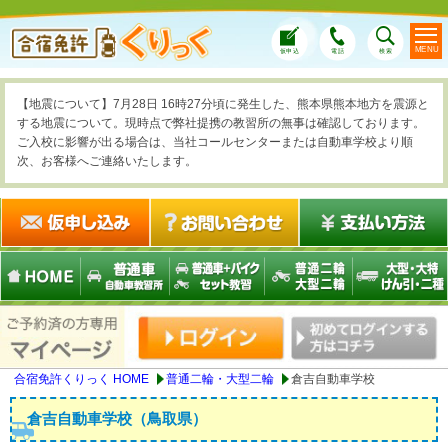
MENU
仮申込
電話
検索
【地震について】7月28日 16時27分頃に発生した、熊本県熊本地方を震源と
する地震について。現時点で弊社提携の教習所の無事は確認しております。
ご入校に影響が出る場合は、当社コールセンターまたは自動車学校より順
次、お客様へご連絡いたします。
合宿免許くりっく HOME
普通二輪・大型二輪
倉吉自動車学校
倉吉自動車学校（鳥取県）