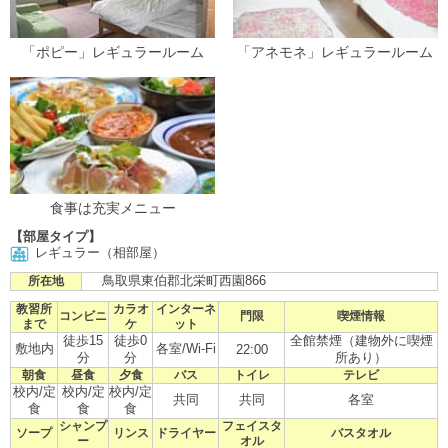
「ポピー」レギュラールーム
「アネモネ」レギュラールーム
食事は充実メニュー
【部屋タイプ】
レギュラー（相部屋）
鳥取県東伯郡北栄町西園866
所在地
教習所
カラオ
インターネ
コンビニ
門限
喫煙情報
まで
ケ
ット
徒歩15
徒歩0
全館禁煙（建物外に喫煙
敷地内
各室/Wi-Fi
22:00
分
分
所あり）
朝食
昼食
夕食
バス
トイレ
テレビ
校内/定
校内/定
校内/定
共同
共同
各室
食
食
食
シャンプ
フェイスタ
ソープ
リンス
ドライヤー
バスタオル
ー
オル