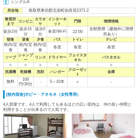
シングルA
鳥取県東伯郡北栄町由良宿1371-2
所在地
教習所
カラオ
インターネ
コンビニ
門限
喫煙情報
まで
ケ
ット
徒歩15
徒歩0
全館禁煙（建物外に喫煙
徒歩2分
各室/Wi-Fi
22:00
分
分
所あり）
朝食
昼食
夕食
バス
トイレ
テレビ
校内/定
校内/定
校内/定
各室
各室
各室
食
食
食
シャンプ
フェイスタ
ソープ
リンス
ドライヤー
バスタオル
ー
オル
○
○
○
○
○
○
クローゼッ
洗濯機
乾燥機
洗剤
ハンガー
金庫
ト
100
無料
5～10本
-
○
-
円/30分
[校内宿舎]ポピー・アネモネ（女性専用）
4人部屋です。4人で利用しても余るほどの広い室内は、仲の良い仲間と
利用することが出来るので人気です。