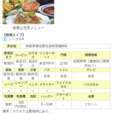
食事は充実メニュー
【部屋タイプ】
シングルA
鳥取県東伯郡北栄町西園866
所在地
教習所
カラオ
インターネ
コンビニ
門限
喫煙情報
まで
ケ
ット
徒歩15
徒歩0
全館禁煙（建物外に喫煙
敷地内
各室/Wi-Fi
22:00
分
分
所あり）
朝食
昼食
夕食
バス
トイレ
テレビ
校内/定
校内/定
校内/定
各室
各室
各室
食
食
食
シャンプ
フェイスタ
ソープ
リンス
ドライヤー
バスタオル
ー
オル
○
○
○
○
○
○
クローゼッ
洗濯機
乾燥機
洗剤
ハンガー
金庫
ト
100
無料
5～10本
フロント
-
-
円/30分
備考：カラオケは敷地内にあり。