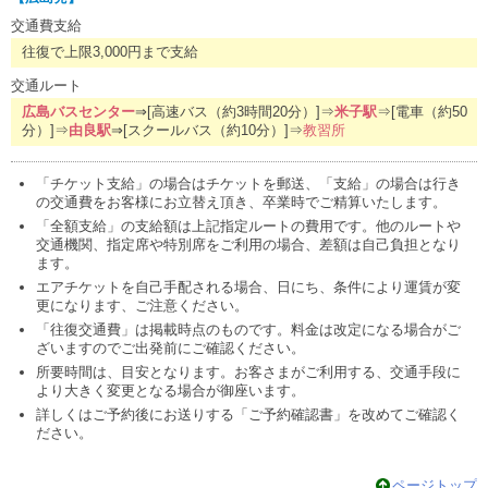
交通費支給
往復で上限3,000円まで支給
交通ルート
広島バスセンター
⇒[高速バス（約3時間20分）]⇒
米子駅
⇒[電車（約50
分）]⇒
由良駅
⇒[スクールバス（約10分）]⇒
教習所
「チケット支給」の場合はチケットを郵送、「支給」の場合は行き
の交通費をお客様にお立替え頂き、卒業時でご精算いたします。
「全額支給」の支給額は上記指定ルートの費用です。他のルートや
交通機関、指定席や特別席をご利用の場合、差額は自己負担となり
ます。
エアチケットを自己手配される場合、日にち、条件により運賃が変
更になります、ご注意ください。
「往復交通費」は掲載時点のものです。料金は改定になる場合がご
ざいますのでご出発前にご確認ください。
所要時間は、目安となります。お客さまがご利用する、交通手段に
より大きく変更となる場合が御座います。
詳しくはご予約後にお送りする「ご予約確認書」を改めてご確認く
ださい。
ページトップ