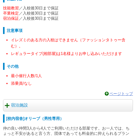
技能教習
／入校後30日まで保証
卒業検定
／入校後30日まで保証
宿泊保証
／入校後30日まで保証
注意事項
イレズミのある方の入校はできません（ファッションタトゥー含
む）。
レギュラータイプ(相部屋)は1名様よりお申し込みいただけます
その他
最小催行人数/1人
添乗員/なし
ページトップ
宿泊施設
[校内宿舎]オリーブ（男性専用）
仲の良い仲間3人から4人でご利用いただける部屋です。お一人では、ち
ょっと不安があると言う方、団体であっても料金的に抑えられるプラン