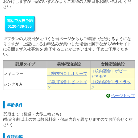
おかけしますが下記のいずれかよりご希望の入校日をお問い合わせくだ
さい。
電話で入校予約
0120-439-355
※プランの入校日が近づくと当ページからもご確認いただけるようにな
りますが、上記によるお申込みが集中した場合は勝手ながらWebサイト
に公開せず入校募集を 終了することがございます。予めご了承くださ
い。
部屋タイプ
男性宿泊施設
女性宿泊施設
［校内宿舎］ポピー・
レギュラー
［校内宿舎］オリーブ
アネモネ
［専用宿舎］ピットイ
［校内宿舎］ライラッ
シングルA
ン
ク
ページトップ
年齢条件
35歳まで（普通・大型二輪とも）
(指定年齢以上の方は教習料金・保証内容が異なりますのでお問合せくだ
さい)
保証内容