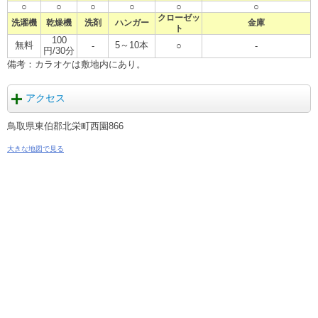
○
○
○
○
○
○
クローゼッ
洗濯機
乾燥機
洗剤
ハンガー
金庫
ト
100
無料
5～10本
-
○
-
円/30分
備考：カラオケは敷地内にあり。
アクセス
鳥取県東伯郡北栄町西園866
大きな地図で見る