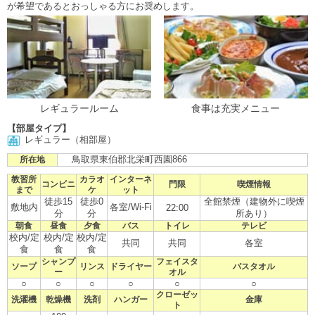
が希望であるとおっしゃる方にお奨めします。
レギュラールーム
食事は充実メニュー
【部屋タイプ】
レギュラー（相部屋）
鳥取県東伯郡北栄町西園866
所在地
教習所
カラオ
インターネ
コンビニ
門限
喫煙情報
まで
ケ
ット
徒歩15
徒歩0
全館禁煙（建物外に喫煙
敷地内
各室/Wi-Fi
22:00
分
分
所あり）
朝食
昼食
夕食
バス
トイレ
テレビ
校内/定
校内/定
校内/定
共同
共同
各室
食
食
食
シャンプ
フェイスタ
ソープ
リンス
ドライヤー
バスタオル
ー
オル
○
○
○
○
○
○
クローゼッ
洗濯機
乾燥機
洗剤
ハンガー
金庫
ト