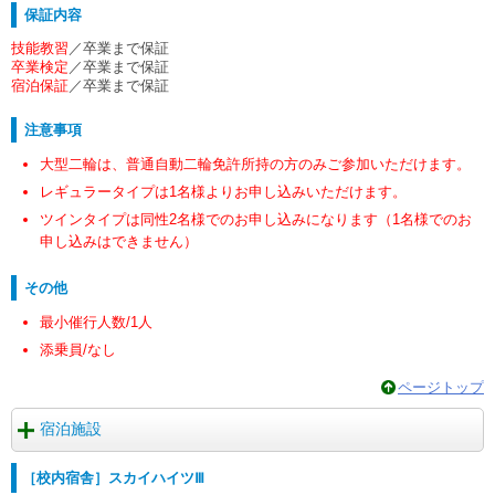
保証内容
技能教習
／卒業まで保証
卒業検定
／卒業まで保証
宿泊保証
／卒業まで保証
注意事項
大型二輪は、普通自動二輪免許所持の方のみご参加いただけます。
レギュラータイプは1名様よりお申し込みいただけます。
ツインタイプは同性2名様でのお申し込みになります（1名様でのお
申し込みはできません）
その他
最小催行人数/1人
添乗員/なし
ページトップ
宿泊施設
［校内宿舎］スカイハイツⅢ