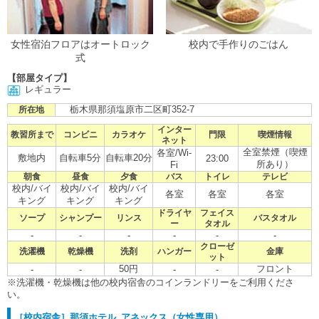
女性宿泊フロアはオートロック
校内で手作りのごはん
式
【部屋タイプ】
レギュラー
栃木県那須塩原市二区町352-7
所在地
インター
教習所まで
コンビニ
カラオケ
門限
喫煙情報
ネット
全室禁煙（喫煙
各室/Wi-
敷地内
自転車5分
自転車20分
23:00
所あり）
Fi
朝食
昼食
夕食
バス
トイレ
テレビ
校内/バイ
校内/バイ
校内/バイ
各室
各室
各室
キング
キング
キング
ドライヤ
フェイス
ソープ
シャンプー
リンス
バスタオル
ー
タオル
-
-
-
-
-
-
クローゼ
洗濯機
乾燥機
洗剤
ハンガー
金庫
ット
50円
フロント
-
-
-
-
※洗濯機・乾燥機は他の校内宿舎のコインランドリーをご利用くださ
い。
［校内宿舎］那須ホテル アネックス（女性専用）