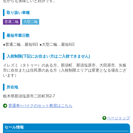
生からも美味しいと好評です。
取り扱い車種
普通二輪
大型二輪
最短卒業日数
●普通二輪…最短9日 ●大型二輪…最短6日
入校制限(下記にお住まい方はご入校できません)
イレズミ（タトゥー）のある方。那須町、那須塩原市、大田原市、矢板
市に在住または住民票のある方（入校制限エリアは変更となる場合ござ
います）
所在地
栃木県那須塩原市二区町352-7
普通車+バイクのセット教習はこちら
ページトップ
セール情報