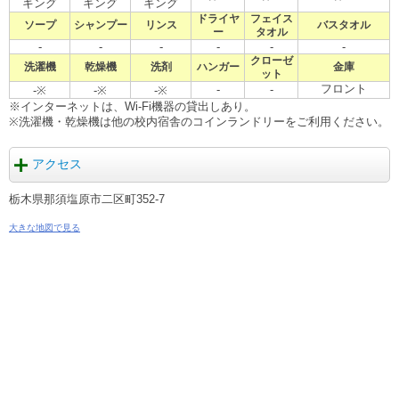
キング
キング
キング
ドライヤ
フェイス
ソープ
シャンプー
リンス
バスタオル
ー
タオル
-
-
-
-
-
-
クローゼ
洗濯機
乾燥機
洗剤
ハンガー
金庫
ット
フロント
-
-
-※
-※
-※
※インターネットは、Wi-Fi機器の貸出しあり。
※洗濯機・乾燥機は他の校内宿舎のコインランドリーをご利用ください。
アクセス
栃木県那須塩原市二区町352-7
大きな地図で見る