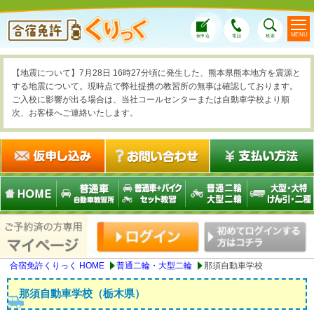
MENU
仮申込
電話
検索
【地震について】7月28日 16時27分頃に発生した、熊本県熊本地方を震源と
する地震について。現時点で弊社提携の教習所の無事は確認しております。
ご入校に影響が出る場合は、当社コールセンターまたは自動車学校より順
次、お客様へご連絡いたします。
合宿免許くりっく HOME
普通二輪・大型二輪
那須自動車学校
那須自動車学校（栃木県）