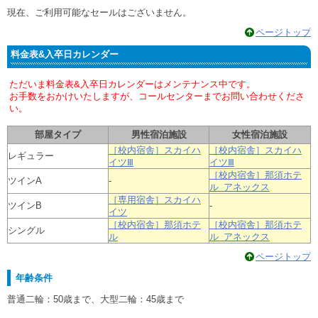
現在、ご利用可能なセールはございません。
ページトップ
料金表&入卒日カレンダー
ただいま料金表&入卒日カレンダーはメンテナンス中です。
お手数をおかけいたしますが、コールセンターまでお問い合わせくださ
い。
部屋タイプ
男性宿泊施設
女性宿泊施設
［校内宿舎］スカイハ
［校内宿舎］スカイハ
レギュラー
イツⅢ
イツⅢ
［校内宿舎］那須ホテ
ツインA
-
ル アネックス
［専用宿舎］スカイハ
ツインB
-
イツ
［校内宿舎］那須ホテ
［校内宿舎］那須ホテ
シングル
ル
ル アネックス
ページトップ
年齢条件
普通二輪：50歳まで、大型二輪：45歳まで