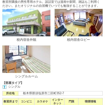
教習所隣接の男性専用ホテル。談話室では漫画や新聞、雑誌もご利用く
ださい。またオリジナルの自習機でいつでも勉強することができます。
校内宿舎外観
校内宿舎ロビー
シングルルーム
【部屋タイプ】
シングル
栃木県那須塩原市二区町352-7
所在地
インター
教習所まで
コンビニ
カラオケ
門限
喫煙情報
ネット