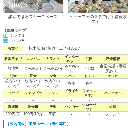
談話できるフリースペース
ビュッフェの食事では宇都宮餃
子も！
【部屋タイプ】
シングル
ツインA
栃木県那須塩原市二区町352-7
所在地
インター
教習所まで
コンビニ
カラオケ
門限
喫煙情報
ネット
全室禁煙（喫煙
各室/Wi-
敷地内
自転車5分
自転車20分
23:00
所あり）
Fi
朝食
昼食
夕食
バス
トイレ
テレビ
校内/バイ
校内/バイ
校内/バイ
各室
各室
-
キング
キング
キング
ドライヤ
フェイス
ソープ
シャンプー
リンス
バスタオル
ー
タオル
-
-
-
-
-
-
クローゼ
洗濯機
乾燥機
洗剤
ハンガー
金庫
ット
200円/回
100円/10分
50円
フロント
-
-
［校内宿舎］那須ホテル（男性専用）