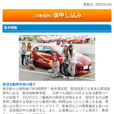
更新日:
2023/11/16
仮申し込み
この教習所に
基本情報
那須自動車学校の様子
東京駅から新幹線で約1時間半！栃木県北部、那須高原でも有名な那須塩
原市にある「那須自動車学校」。日本でも指折りの広さを誇る教習コー
スが自慢で、のびのびと二輪免許の取得を目指せます。宿泊するのは教
習所に隣接する宿舎だから教習の無い時間はゆったりと過ごせる他、周
辺には大型スーパーやドラッグストア、飲食店などの商業施設も多いの
で、合宿免許中も快適ですよ。また、お食事はビュッフェ形式で、教習