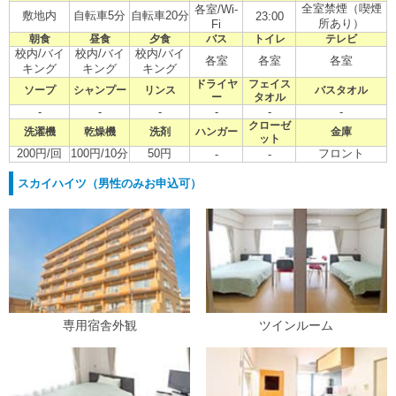
全室禁煙（喫煙
各室/Wi-
敷地内
自転車5分
自転車20分
23:00
所あり）
Fi
朝食
昼食
夕食
バス
トイレ
テレビ
校内/バイ
校内/バイ
校内/バイ
各室
各室
各室
キング
キング
キング
ドライヤ
フェイス
ソープ
シャンプー
リンス
バスタオル
ー
タオル
-
-
-
-
-
-
クローゼ
洗濯機
乾燥機
洗剤
ハンガー
金庫
ット
200円/回
100円/10分
50円
フロント
-
-
スカイハイツ（男性のみお申込可）
専用宿舎外観
ツインルーム