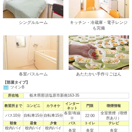
シングルルーム
キッチン・冷蔵庫・電子レンジ
も完備
各室バスルーム
あたたかい手作りごはん
【部屋タイプ】
ツインB
栃木県那須塩原市新南163-35
所在地
インター
教習所まで
コンビニ
カラオケ
門限
喫煙情報
ネット
各室/有線
全室禁煙（喫煙
バス10分
自転車15分
自転車15分
22:00
※
所あり）
朝食
昼食
夕食
バス
トイレ
テレビ
校内/バイ
校内/バイ
校内/バイ
各室
各室
各室