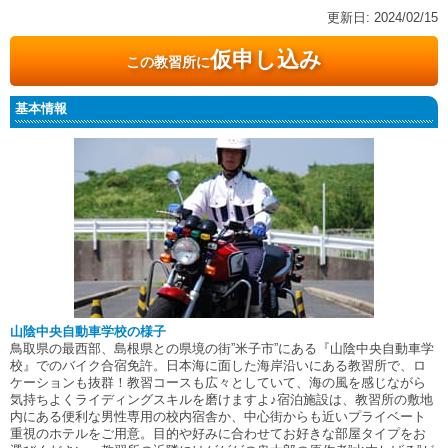
更新日:
2024/02/15
仮申し込み
この教習所に
基本情報
山陰中央自動車学校の様子
鳥取県の最西部、島根県との県境の街”米子市”にある『山陰中央自動車学
校』でのバイク合宿免許。日本海に面した海岸沿いにある教習所で、ロ
ケーションも抜群！教習コースも広々としていて、海の風を感じながら
気持ちよくライディングスキルを磨けますよ♪宿泊施設は、教習所の敷地
内にある便利な男性専用の校内宿舎か、中心街からも近いプライベート
重視のホテルをご用意。目的や好みに合わせてお好きな部屋タイプをお