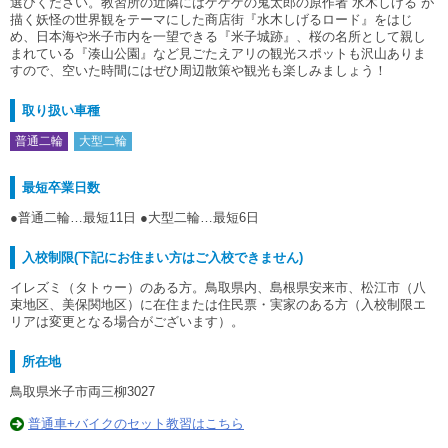
選びください。教習所の近隣にはゲゲゲの鬼太郎の原作者”水木しげる”が
描く妖怪の世界観をテーマにした商店街『水木しげるロード』をはじ
め、日本海や米子市内を一望できる『米子城跡』、桜の名所として親し
まれている『湊山公園』など見ごたえアリの観光スポットも沢山ありま
すので、空いた時間にはぜひ周辺散策や観光も楽しみましょう！
取り扱い車種
普通二輪
大型二輪
最短卒業日数
●普通二輪…最短11日 ●大型二輪…最短6日
入校制限(下記にお住まい方はご入校できません)
イレズミ（タトゥー）のある方。鳥取県内、島根県安来市、松江市（八
束地区、美保関地区）に在住または住民票・実家のある方（入校制限エ
リアは変更となる場合がございます）。
所在地
鳥取県米子市両三柳3027
普通車+バイクのセット教習はこちら