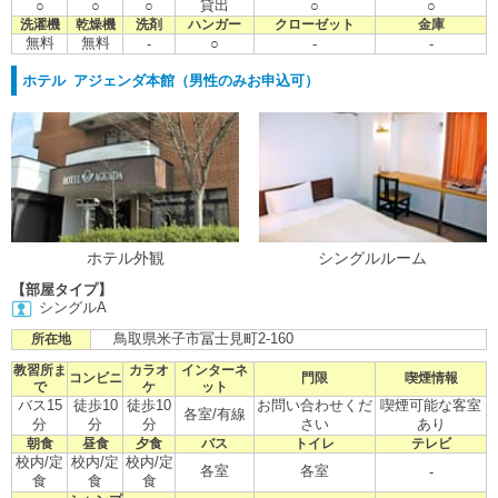
貸出
○
○
○
○
○
洗濯機
乾燥機
洗剤
ハンガー
クローゼット
金庫
無料
無料
-
○
-
-
ホテル アジェンダ本館（男性のみお申込可）
ホテル外観
シングルルーム
【部屋タイプ】
シングルA
鳥取県米子市冨士見町2-160
所在地
教習所ま
カラオ
インターネ
コンビニ
門限
喫煙情報
で
ケ
ット
バス15
徒歩10
徒歩10
お問い合わせくだ
喫煙可能な客室
各室/有線
分
分
分
さい
あり
朝食
昼食
夕食
バス
トイレ
テレビ
校内/定
校内/定
校内/定
各室
各室
-
食
食
食