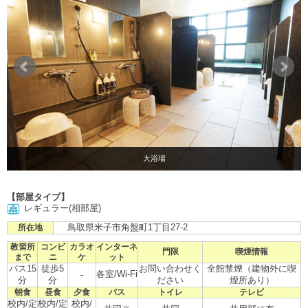
大浴場
【部屋タイプ】
レギュラー(相部屋)
鳥取県米子市角盤町1丁目27-2
所在地
教習所
コンビ
カラオ
インターネ
門限
喫煙情報
まで
ニ
ケ
ット
バス15
徒歩5
お問い合わせく
全館禁煙（建物外に喫
各室/Wi-Fi
-
分
分
ださい
煙所あり）
朝食
昼食
夕食
バス
トイレ
テレビ
校内/定
校内/定
校内/