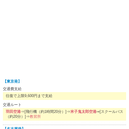
【東京発】
交通費支給
往復で上限9,600円まで支給
交通ルート
羽田空港
⇒[飛行機（約1時間20分）]⇒
米子鬼太郎空港
⇒[スクールバス
（約20分）]⇒
教習所
【名古屋発】