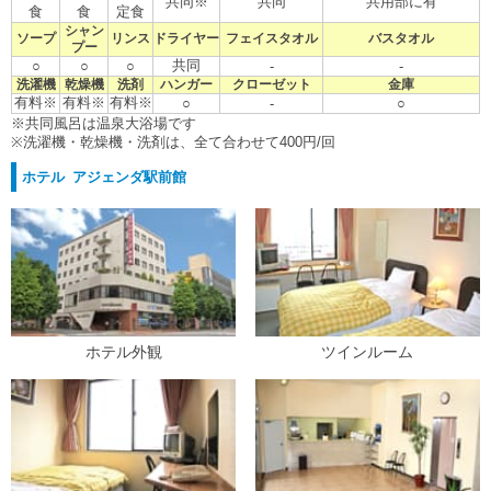
共同※
共同
共用部に有
食
食
定食
シャン
ソープ
リンス
ドライヤー
フェイスタオル
バスタオル
プー
共同
○
○
○
-
-
洗濯機
乾燥機
洗剤
ハンガー
クローゼット
金庫
有料※
有料※
有料※
○
-
○
※共同風呂は温泉大浴場です
※洗濯機・乾燥機・洗剤は、全て合わせて400円/回
ホテル アジェンダ駅前館
ホテル外観
ツインルーム