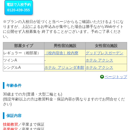
電話で入校予約
0120-439-355
※プランの入校日が近づくと当ページからもご確認いただけるようにな
りますが、上記によるお申込みが集中した場合は勝手ながらWebサイト
に公開せず入校募集を 終了することがございます。予めご了承くださ
い。
部屋タイプ
男性宿泊施設
女性宿泊施設
レギュラー（相部屋）
［校内宿舎］校内寮
グッドブレスガーデン
ツインA
-
ホテル アクシス
シングルA
ホテル アジェンダ本館
ホテル アクシス
ページトップ
年齢条件
30歳までの方(普通・大型二輪とも)
(指定年齢以上の方は教習料金・保証内容が異なりますのでお問合せくだ
さい)
保証内容
技能教習
／卒業まで保証
卒業検定
／卒業まで保証