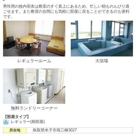
男性用の校内宿舎は教室のすぐ真上にあるため、忙しい朝ものんびり過
ごせます。また教習の合間にも気軽に部屋に戻ることができるのも便利
です。
レギュラールーム
大浴場
無料ランドリーコーナー
【部屋タイプ】
レギュラー(相部屋)
鳥取県米子市両三柳3027
所在地