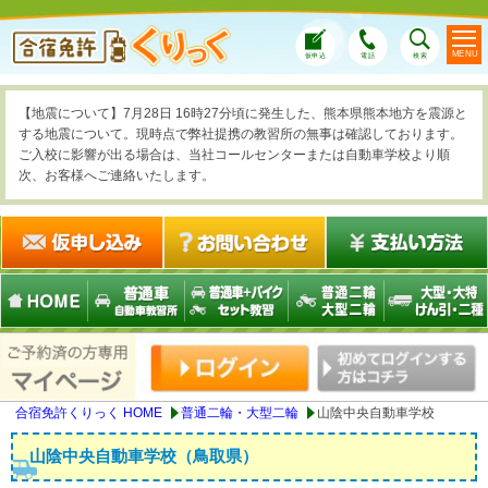
MENU
仮申込
電話
検索
【地震について】7月28日 16時27分頃に発生した、熊本県熊本地方を震源と
する地震について。現時点で弊社提携の教習所の無事は確認しております。
ご入校に影響が出る場合は、当社コールセンターまたは自動車学校より順
次、お客様へご連絡いたします。
合宿免許くりっく HOME
普通二輪・大型二輪
山陰中央自動車学校
山陰中央自動車学校（鳥取県）