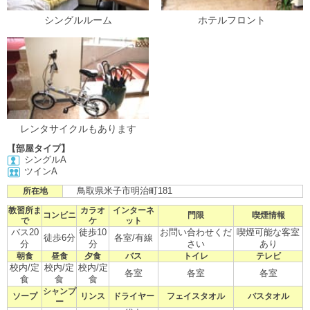
シングルルーム
ホテルフロント
レンタサイクルもあります
【部屋タイプ】
シングルA
ツインA
鳥取県米子市明治町181
所在地
教習所ま
カラオ
インターネ
コンビニ
門限
喫煙情報
で
ケ
ット
バス20
徒歩10
お問い合わせくだ
喫煙可能な客室
徒歩6分
各室/有線
分
分
さい
あり
朝食
昼食
夕食
バス
トイレ
テレビ
校内/定
校内/定
校内/定
各室
各室
各室
食
食
食
シャンプ
ソープ
リンス
ドライヤー
フェイスタオル
バスタオル
ー