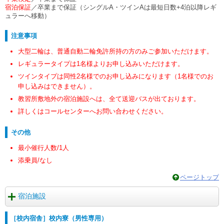
宿泊保証
／卒業まで保証（シングルA・ツインAは最短日数+4泊以降レギ
ュラーへ移動）
注意事項
大型二輪は、普通自動二輪免許所持の方のみご参加いただけます。
レギュラータイプは1名様よりお申し込みいただけます。
ツインタイプは同性2名様でのお申し込みになります（1名様でのお
申し込みはできません）。
教習所敷地外の宿泊施設へは、全て送迎バスが出ております。
詳しくはコールセンターへお問い合わせください。
その他
最小催行人数/1人
添乗員/なし
ページトップ
宿泊施設
［校内宿舎］校内寮（男性専用）