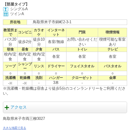
【部屋タイプ】
シングルA
ツインA
鳥取県米子市錦町2-3-1
所在地
教習所ま
カラオ
インターネ
コンビニ
門限
喫煙情報
で
ケ
ット
バス20
徒歩10
お問い合わせくだ
喫煙可能な客室
徒歩2分
各室/無線
分
分
さい
あり
朝食
昼食
夕食
バス
トイレ
テレビ
校内/定
校内/定
校内/定
各室
各室
各室
食
食
食
シャンプ
ソープ
リンス
ドライヤー
フェイスタオル
バスタオル
ー
○
○
○
○
○
○
洗濯機
乾燥機
洗剤
ハンガー
クローゼット
金庫
3本
-
-
-
-※
-※
※洗濯機・乾燥機は宿舎より徒歩5分のコインランドリーをご利用くださ
い。
アクセス
鳥取県米子市両三柳3027
大きな地図で見る