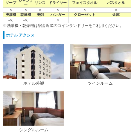
シャンプ
ソープ
リンス
ドライヤー
フェイスタオル
バスタオル
ー
○
○
○
○
○
○
洗濯機
乾燥機
洗剤
ハンガー
クローゼット
金庫
-
○
-
-
-※
-※
※洗濯機・乾燥機は宿舎近隣のコインランドリーをご利用ください。
ホテル アクシス
ホテル外観
ツインルーム
シングルルーム