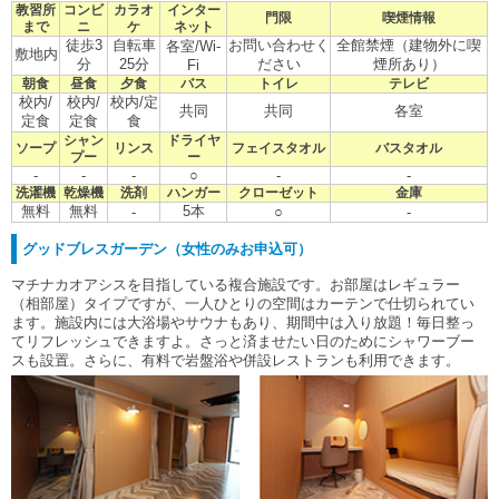
教習所
コンビ
カラオ
インター
門限
喫煙情報
まで
ニ
ケ
ネット
徒歩3
自転車
お問い合わせく
全館禁煙（建物外に喫
各室/Wi-
敷地内
分
25分
ださい
煙所あり）
Fi
朝食
昼食
夕食
バス
トイレ
テレビ
校内/
校内/
校内/定
共同
共同
各室
定食
定食
食
シャン
ドライヤ
ソープ
リンス
フェイスタオル
バスタオル
プー
ー
-
-
-
○
-
-
洗濯機
乾燥機
洗剤
ハンガー
クローゼット
金庫
無料
無料
5本
-
○
-
グッドブレスガーデン（女性のみお申込可）
マチナカオアシスを目指している複合施設です。お部屋はレギュラー
（相部屋）タイプですが、一人ひとりの空間はカーテンで仕切られてい
ます。施設内には大浴場やサウナもあり、期間中は入り放題！毎日整っ
てリフレッシュできますよ。さっと済ませたい日のためにシャワーブー
スも設置。さらに、有料で岩盤浴や併設レストランも利用できます。