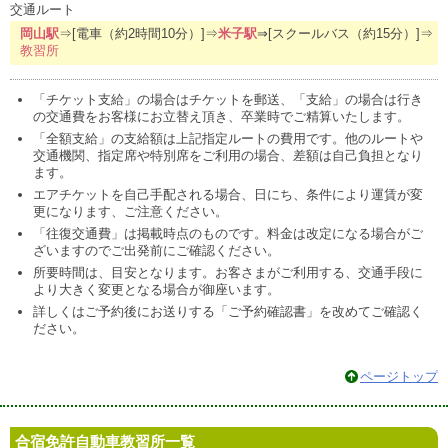
交通ルート
岡山駅
⇒[電車（約2時間10分）]⇒
米子駅
⇒[スクールバス（約15分）]⇒
教習所
「チケット支給」の場合はチケットを郵送、「支給」の場合は行き
の交通費をお客様にお立替え頂き、卒業時でご精算いたします。
「全額支給」の支給額は上記指定ルートの費用です。他のルートや
交通機関、指定席や特別席をご利用の場合、差額は自己負担となり
ます。
エアチケットを自己手配される場合、日にち、条件により運賃が変
更になります、ご注意ください。
「往復交通費」は掲載時点のものです。料金は改定になる場合がご
ざいますのでご出発前にご確認ください。
所要時間は、目安となります。お客さまがご利用する、交通手段に
より大きく変更となる場合が御座います。
詳しくはご予約後にお送りする「ご予約確認書」を改めてご確認く
ださい。
ページトップ
合宿免許自動車教習所一覧