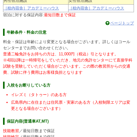
男性宿泊施設
女性宿泊施設
［校内宿舎］アカデミーハウス
［校内宿舎］アカデミーハウス
宿泊に対する保証内容:
最短日数まで保証
ページトップ
年齢条件・料金の注意
料金・保証は年齢により変更となる場合がございます。詳しくはコール
センターまでお問い合わせください。
普通二輪免許をお持ちの方は、11,000円（税込）引となります。
※4回以降は一時帰宅をしていただき、地元の免許センターにて直接学科
試験を受験していただく場合がございます。この際の教習所からの交通
費、試験に伴う費用はお客様負担となります
入校をお断りしている方
イレズミ（タトゥー）のある方
広島県内に在住または住民票・実家のある方（入校制限エリアは変
更となる場合がございます）
保証内容(普通車AT,MT)
技能教習
／最短日数まで保証
技能検定
／最短日数まで保証