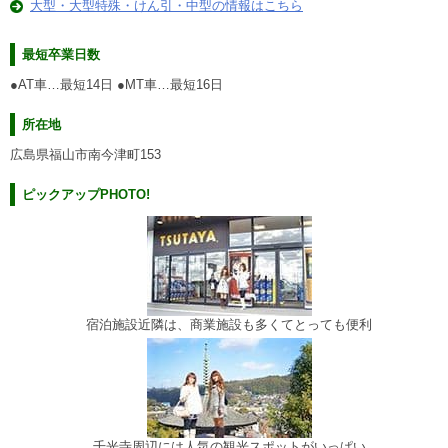
大型・大型特殊・けん引・中型の情報はこちら
最短卒業日数
●AT車…最短14日 ●MT車…最短16日
所在地
広島県福山市南今津町153
ピックアップPHOTO!
宿泊施設近隣は、商業施設も多くてとっても便利
千光寺周辺には人気の観光スポットがいっぱい