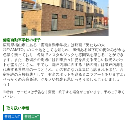
備南自動車学校の様子
広島県福山市にある「備南自動車学校」は映画『男たちの大
和/YAMATO』のロケ地としても知られ、風情ある城下町の街並みが今も
色濃く残っており、各所でノスタルジックな雰囲気を感じることができ
ます。また、教習所の周辺には四季折々に姿を変える美しい観光スポッ
トが盛りだくさん。中でも、瀬戸内海に面する「鞆の浦」は瀬戸内海を
代表する景勝地の一つとされ、かの有名な万葉集にも詠まれるほど。合
宿免許の入校特典として、有名スポットを巡るミニツアーもありますよ♪
せっかくの合宿免許、グルメや観光も思いっきり楽しんじゃいましょ
う！
※特典・サービスは予告なく変更・終了する場合がございます。予めご了承く
ださい。
取り扱い車種
普通車MT
普通車AT