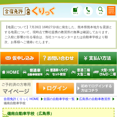
MENU
仮申込
電話
検索
【地震について】7月28日 16時27分頃に発生した、熊本県熊本地方を震源と
する地震について。現時点で弊社提携の教習所の無事は確認しております。
ご入校に影響が出る場合は、当社コールセンターまたは自動車学校より順
次、お客様へご連絡いたします。
合宿免許くりっく HOME
全国の自動車学校一覧
広島県の自動車教習所
備南自動車学校
備南自動車学校（広島県）