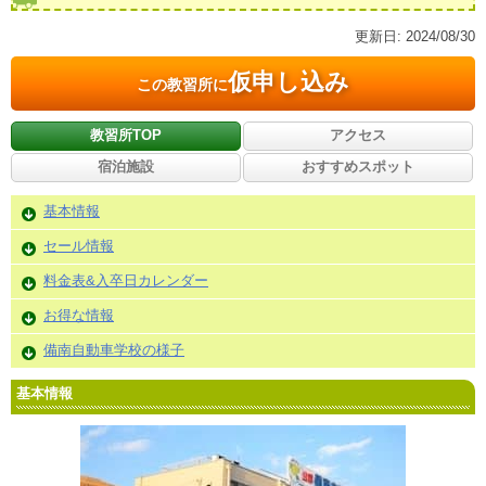
更新日:
2024/08/30
仮申し込み
この教習所に
教習所TOP
アクセス
宿泊施設
おすすめスポット
基本情報
セール情報
料金表&入卒日カレンダー
お得な情報
備南自動車学校の様子
基本情報