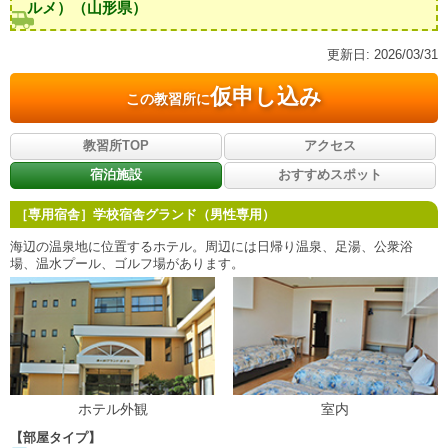
ルメ）
（山形県）
更新日:
2026/03/31
仮申し込み
この教習所に
教習所TOP
アクセス
宿泊施設
おすすめスポット
［専用宿舎］学校宿舎グランド（男性専用）
海辺の温泉地に位置するホテル。周辺には日帰り温泉、足湯、公衆浴
場、温水プール、ゴルフ場があります。
ホテル外観
室内
【部屋タイプ】