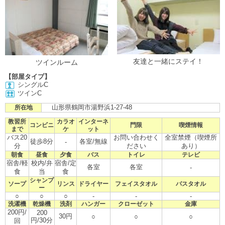
友達と一緒にステイ！
ツインルーム
【部屋タイプ】
シングルC
ツインC
山形県鶴岡市湯野浜1-27-48
所在地
教習所
カラオ
インターネ
コンビニ
門限
喫煙情報
まで
ケ
ット
バス20
お問い合わせく
全室禁煙（喫煙所
徒歩8分
各室/無線
-
分
ださい
あり）
朝食
昼食
夕食
バス
トイレ
テレビ
宿舎/軽
校内/弁
宿舎/定
各室
各室
-
食
当
食
シャンプ
ソープ
リンス
ドライヤー
フェイスタオル
バスタオル
ー
○
○
○
-
-
-
洗濯機
乾燥機
洗剤
ハンガー
クローゼット
金庫
200円/
200
30円
○
○
○
円/30分
回