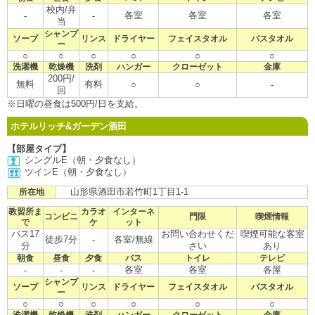
校内/弁
各室
各室
各室
-
-
当
シャンプ
ソープ
リンス
ドライヤー
フェイスタオル
バスタオル
ー
○
○
○
○
○
○
洗濯機
乾燥機
洗剤
ハンガー
クローゼット
金庫
200円/
無料
有料
○
○
-
回
※日曜の昼食は500円/日を支給。
ホテルリッチ&ガーデン酒田
【部屋タイプ】
シングルE（朝・夕食なし）
ツインE（朝・夕食なし）
山形県酒田市若竹町1丁目1-1
所在地
教習所ま
カラオ
インターネ
コンビニ
門限
喫煙情報
で
ケ
ット
バス17
お問い合わせくだ
喫煙可能な客室
徒歩7分
各室/無線
-
分
さい
あり
朝食
昼食
夕食
バス
トイレ
テレビ
各室
各室
各屋
-
-
-
シャンプ
ソープ
リンス
ドライヤー
フェイスタオル
バスタオル
ー
○
○
○
○
○
○
洗濯機
乾燥機
洗剤
ハンガー
クローゼット
金庫