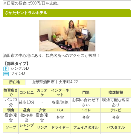
※日曜の昼食は500円/日を支給。
さかたセントラルホテル
酒田市の中心地にあり、観光名所へのアクセスが抜群！
【部屋タイプ】
シングルD
ツインD
山形県酒田市中央東町4-22
所在地
教習所ま
カラオ
インターネ
コンビニ
門限
喫煙情報
で
ケ
ット
バス20
お問い合わせ下
喫煙可能な客室
徒歩10分
各室/無線
-
分
さい
あり
朝食
昼食
夕食
バス
トイレ
テレビ
宿舎/定
校内/弁
宿舎/定
各室
各室
各室
食
当
食
シャンプ
ソープ
リンス
ドライヤー
フェイスタオル
バスタオル
ー