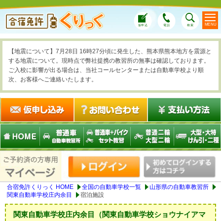
MENU
仮申込
電話
検索
【地震について】7月28日 16時27分頃に発生した、熊本県熊本地方を震源と
する地震について。現時点で弊社提携の教習所の無事は確認しております。
ご入校に影響が出る場合は、当社コールセンターまたは自動車学校より順
次、お客様へご連絡いたします。
合宿免許くりっく HOME
全国の自動車学校一覧
山形県の自動車教習所
関東自動車学校庄内余目
宿泊施設
関東自動車学校庄内余目
（関東自動車学校ショウナイアマ