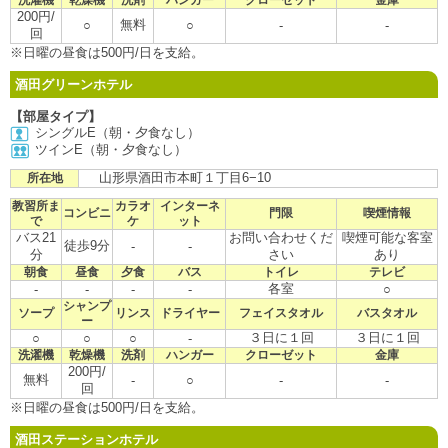
200円/
無料
○
○
-
-
回
※日曜の昼食は500円/日を支給。
酒田グリーンホテル
【部屋タイプ】
シングルE（朝・夕食なし）
ツインE（朝・夕食なし）
山形県酒田市本町１丁目6−10
所在地
教習所ま
カラオ
インターネ
コンビニ
門限
喫煙情報
で
ケ
ット
バス21
お問い合わせくだ
喫煙可能な客室
徒歩9分
-
-
分
さい
あり
朝食
昼食
夕食
バス
トイレ
テレビ
各室
-
-
-
-
○
シャンプ
ソープ
リンス
ドライヤー
フェイスタオル
バスタオル
ー
３日に１回
３日に１回
○
○
○
-
洗濯機
乾燥機
洗剤
ハンガー
クローゼット
金庫
200円/
無料
-
○
-
-
回
※日曜の昼食は500円/日を支給。
酒田ステーションホテル