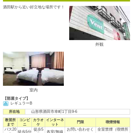
酒田駅から近い好立地な場所です！
外観
室内
【部屋タイプ】
レギュラーB
山形県酒田市幸町1丁目9-6
所在地
教習所
コンビ
カラオ
インターネ
門限
喫煙情報
まで
ニ
ケ
ット
バス20
徒歩5
お問い合わせく
全室禁煙（喫煙所
徒歩5分
各室/無線