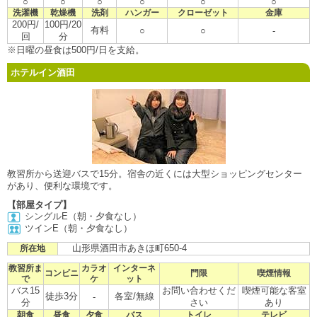
○
○
○
○
○
○
洗濯機
乾燥機
洗剤
ハンガー
クローゼット
金庫
200円/
100円/20
有料
○
○
-
回
分
※日曜の昼食は500円/日を支給。
ホテルイン酒田
教習所から送迎バスで15分。宿舎の近くには大型ショッピングセンター
があり、便利な環境です。
【部屋タイプ】
シングルE（朝・夕食なし）
ツインE（朝・夕食なし）
山形県酒田市あきほ町650-4
所在地
教習所ま
カラオ
インターネ
コンビニ
門限
喫煙情報
で
ケ
ット
バス15
お問い合わせくだ
喫煙可能な客室
徒歩3分
各室/無線
-
分
さい
あり
朝食
昼食
夕食
バス
トイレ
テレビ