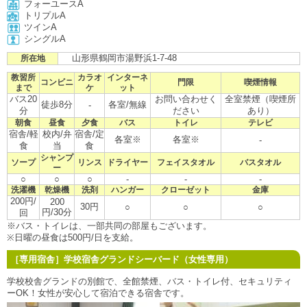
フォーユースA
トリプルA
ツインA
シングルA
山形県鶴岡市湯野浜1-7-48
所在地
教習所
カラオ
インターネ
コンビニ
門限
喫煙情報
まで
ケ
ット
バス20
お問い合わせく
全室禁煙（喫煙所
徒歩8分
各室/無線
-
分
ださい
あり）
朝食
昼食
夕食
バス
トイレ
テレビ
宿舎/軽
校内/弁
宿舎/定
各室※
各室※
-
食
当
食
シャンプ
ソープ
リンス
ドライヤー
フェイスタオル
バスタオル
ー
○
○
○
-
-
-
洗濯機
乾燥機
洗剤
ハンガー
クローゼット
金庫
200円/
200
30円
○
○
○
円/30分
回
※バス・トイレは、一部共同の部屋もございます。
※日曜の昼食は500円/日を支給。
［専用宿舎］学校宿舎グランドシーバード（女性専用）
学校校舎グランドの別館で、全館禁煙、バス・トイレ付、セキュリティ
ーOK！女性が安心して宿泊できる宿舎です。