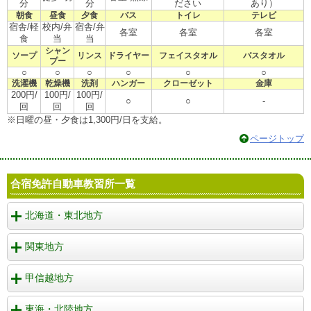
分
分
ださい
あり）
朝食
昼食
夕食
バス
トイレ
テレビ
宿舎/軽
校内/弁
宿舎/弁
各室
各室
各室
食
当
当
シャン
ソープ
リンス
ドライヤー
フェイスタオル
バスタオル
プー
○
○
○
○
○
○
洗濯機
乾燥機
洗剤
ハンガー
クローゼット
金庫
200円/
100円/
100円/
○
○
-
回
回
回
※日曜の昼・夕食は1,300円/日を支給。
ページトップ
合宿免許自動車教習所一覧
北海道・東北地方
関東地方
甲信越地方
東海・北陸地方