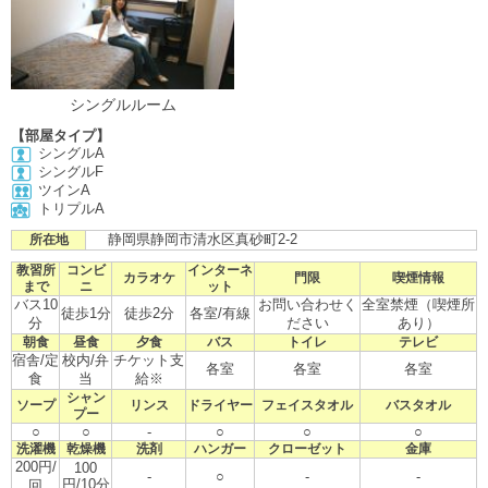
シングルルーム
【部屋タイプ】
シングルA
シングルF
ツインA
トリプルA
静岡県静岡市清水区真砂町2-2
所在地
教習所
コンビ
インターネ
カラオケ
門限
喫煙情報
まで
ニ
ット
バス10
お問い合わせく
全室禁煙（喫煙所
徒歩1分
徒歩2分
各室/有線
分
ださい
あり）
朝食
昼食
夕食
バス
トイレ
テレビ
宿舎/定
校内/弁
チケット支
各室
各室
各室
食
当
給※
シャン
ソープ
リンス
ドライヤー
フェイスタオル
バスタオル
プー
○
○
-
○
○
○
洗濯機
乾燥機
洗剤
ハンガー
クローゼット
金庫
200円/
100
-
○
-
-
円/10分
回