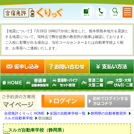
MENU
仮申込
電話
検索
【地震について】7月28日 16時27分頃に発生した、熊本県熊本地方を震源と
する地震について。現時点で弊社提携の教習所の無事は確認しております。
ご入校に影響が出る場合は、当社コールセンターまたは自動車学校より順
次、お客様へご連絡いたします。
合宿免許くりっく HOME
全国の自動車学校一覧
静岡県の自動車教習所
スルガ自動車学校
宿泊施設
スルガ自動車学校（静岡県）