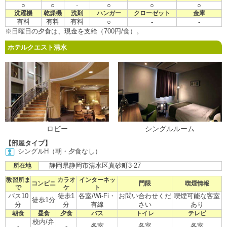
○
○
-
○
○
○
洗濯機
乾燥機
洗剤
ハンガー
クローゼット
金庫
有料
有料
有料
○
-
-
※日曜日の夕食は、現金を支給（700円/食）。
ホテルクエスト清水
ロビー
シングルルーム
【部屋タイプ】
シングルH（朝・夕食なし）
静岡県静岡市清水区真砂町3-27
所在地
教習所ま
カラオ
インターネッ
コンビニ
門限
喫煙情報
で
ケ
ト
バス10
徒歩1
各室/Wi-Fi・
お問い合わせくだ
喫煙可能な客室
徒歩1分
分
分
有線
さい
あり
朝食
昼食
夕食
バス
トイレ
テレビ
校内/弁
各室
各室
各室
-
-