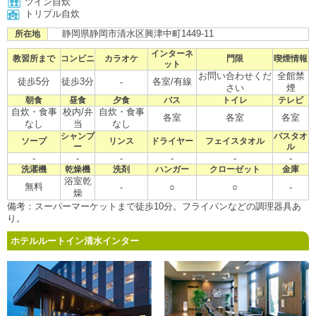
ツイン自炊
トリプル自炊
静岡県静岡市清水区興津中町1449-11
所在地
インターネ
教習所まで
コンビニ
カラオケ
門限
喫煙情報
ット
お問い合わせくだ
全館禁
徒歩5分
徒歩3分
各室/有線
-
さい
煙
朝食
昼食
夕食
バス
トイレ
テレビ
自炊・食事
校内/弁
自炊・食事
各室
各室
各室
なし
当
なし
シャンプ
バスタオ
ソープ
リンス
ドライヤー
フェイスタオル
ー
ル
-
-
-
-
-
-
洗濯機
乾燥機
洗剤
ハンガー
クローゼット
金庫
浴室乾
無料
-
○
○
-
燥
備考：スーパーマーケットまで徒歩10分。フライパンなどの調理器具あ
り。
ホテルルートイン清水インター