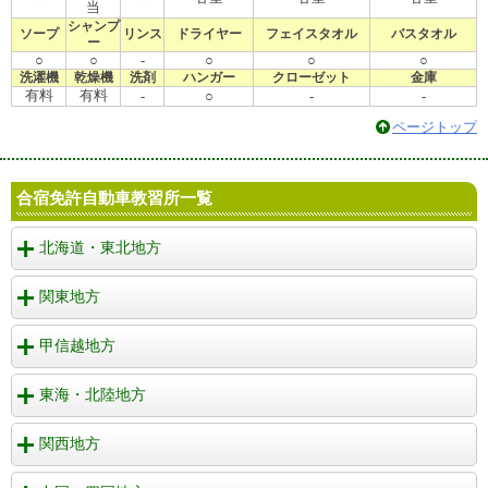
当
シャンプ
ソープ
リンス
ドライヤー
フェイスタオル
バスタオル
ー
○
○
-
○
○
○
洗濯機
乾燥機
洗剤
ハンガー
クローゼット
金庫
有料
有料
-
○
-
-
ページトップ
合宿免許自動車教習所一覧
北海道・東北地方
関東地方
甲信越地方
東海・北陸地方
関西地方