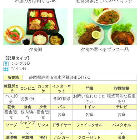
希望の方は釣りもOK
朝食焼きたてパンバイキング
夕食例
夕食の選べるプラス一品
【部屋タイプ】
シングルB
ツインB
静岡県静岡市清水区袖師町1477-1
所在地
教習所ま
カラオ
インターネ
コンビニ
門限
喫煙情報
で
ケ
ット
バス10
お問い合わせくだ
喫煙可能な客室
徒歩2分
各室/有線
-
分
さい
あり
朝食
昼食
夕食
バス
トイレ
テレビ
宿舎/定
校内/弁
宿舎/定
各室
各室
各室
食
当
食
シャンプ
ソープ
リンス
ドライヤー
フェイスタオル
バスタオル
ー
○
○
-
○
○
○
洗濯機
乾燥機
洗剤
ハンガー
クローゼット
金庫