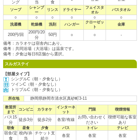
ング
当
食
シャンプ
フェイスタ
ソープ
リンス
ドライヤー
バスタオル
ー
オル
○
○
○
○
○
○
クローゼッ
洗濯機
乾燥機
洗剤
ハンガー
金庫
ト
200円/20
200円/回
50円
○
○
-
分
備考：カラオケは宿舎内にあり。
備考：共同浴場（大浴場）は温泉です。
備考：夕食は毎日8店舗から選択。
スルガステイ
【部屋タイプ】
シングルC（朝・夕食なし）
ツインC（朝・夕食なし）
トリプルC（朝・夕食なし）
静岡県静岡市清水区真砂町3-11
所在地
教習所
インターネ
コンビニ
カラオケ
門限
喫煙情報
まで
ット
バス15
お問い合わせく
喫煙可能な客室
徒歩3分
徒歩2分
各室/有線
分
ださい
あり
朝食
昼食
夕食
バス
トイレ
テレビ
宿舎/定
校内/弁
チケット支
各室
各室
各室
食
当
給※