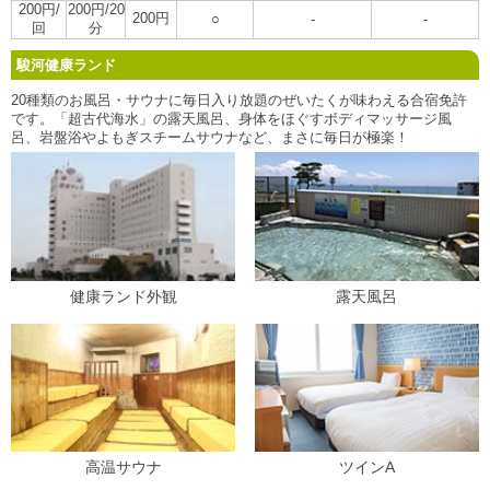
200円/
200円/20
200円
○
-
-
回
分
駿河健康ランド
20種類のお風呂・サウナに毎日入り放題のぜいたくが味わえる合宿免許
です。「超古代海水」の露天風呂、身体をほぐすボディマッサージ風
呂、岩盤浴やよもぎスチームサウナなど、まさに毎日が極楽！
健康ランド外観
露天風呂
高温サウナ
ツインA