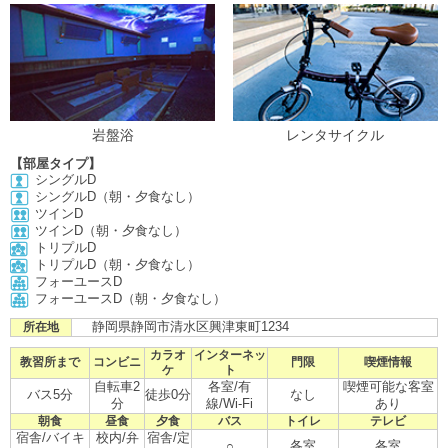
岩盤浴
レンタサイクル
【部屋タイプ】
シングルD
シングルD（朝・夕食なし）
ツインD
ツインD（朝・夕食なし）
トリプルD
トリプルD（朝・夕食なし）
フォーユースD
フォーユースD（朝・夕食なし）
静岡県静岡市清水区興津東町1234
所在地
カラオ
インターネッ
教習所まで
コンビニ
門限
喫煙情報
ケ
ト
自転車2
各室/有
喫煙可能な客室
バス5分
徒歩0分
なし
分
線/Wi-Fi
あり
朝食
昼食
夕食
バス
トイレ
テレビ
宿舎/バイキ
校内/弁
宿舎/定
各室
各室
○