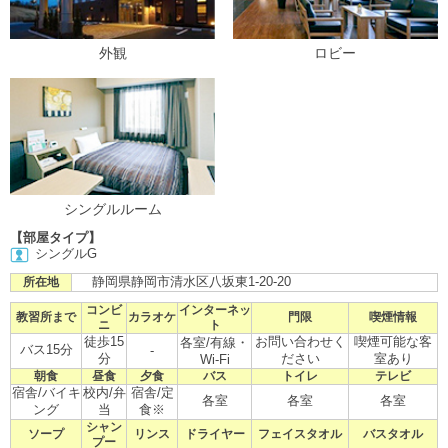
外観
ロビー
シングルルーム
【部屋タイプ】
シングルG
静岡県静岡市清水区八坂東1-20-20
所在地
コンビ
インターネッ
教習所まで
カラオケ
門限
喫煙情報
ニ
ト
徒歩15
お問い合わせく
喫煙可能な客
各室/有線・
バス15分
-
分
ださい
室あり
Wi-Fi
朝食
昼食
夕食
バス
トイレ
テレビ
宿舎/バイキ
校内/弁
宿舎/定
各室
各室
各室
ング
当
食※
シャン
ソープ
リンス
ドライヤー
フェイスタオル
バスタオル
プー