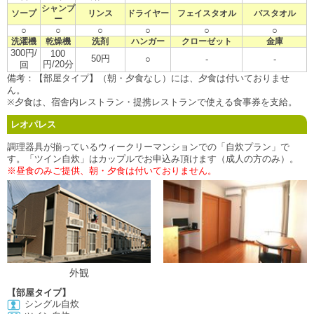
シャンプ
ソープ
リンス
ドライヤー
フェイスタオル
バスタオル
ー
○
○
○
○
○
○
洗濯機
乾燥機
洗剤
ハンガー
クローゼット
金庫
300円/
100
50円
○
-
-
円/20分
回
備考：【部屋タイプ】（朝・夕食なし）には、夕食は付いておりませ
ん。
※夕食は、宿舎内レストラン・提携レストランで使える食事券を支給。
レオパレス
調理器具が揃っているウィークリーマンションでの「自炊プラン」で
す。「ツイン自炊」はカップルでお申込み頂けます（成人の方のみ）。
※昼食のみご提供、朝・夕食は付いておりません。
外観
【部屋タイプ】
シングル自炊