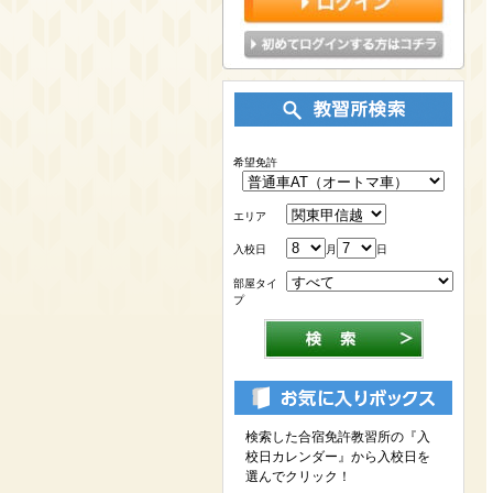
希望免許
エリア
入校日
月
日
部屋タイ
プ
検索した合宿免許教習所の『入
校日カレンダー』から入校日を
選んでクリック！