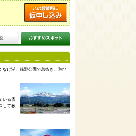
くなげ湖、銭淵公園で息抜き。遊び
ている霊
スして教