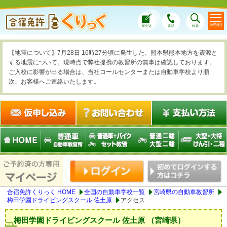
MENU
仮申込
電話
検索
【地震について】7月28日 16時27分頃に発生した、熊本県熊本地方を震源と
する地震について。現時点で弊社提携の教習所の無事は確認しております。
ご入校に影響が出る場合は、当社コールセンターまたは自動車学校より順
次、お客様へご連絡いたします。
合宿免許くりっく HOME
全国の自動車学校一覧
宮崎県の自動車教習所
梅田学園ドライビングスクール 佐土原
アクセス
梅田学園ドライビングスクール 佐土原 （宮崎県）