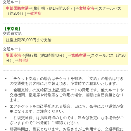
交通ルート
中部国際空港
⇒[飛行機（約1時間30分）]⇒
宮崎空港
⇒[スクールバス
（約20分）]⇒
教習所
【東京発】
交通費支給
往復上限20,000円まで支給
交通ルート
羽田空港
⇒[飛行機（約1時間40分）]⇒
宮崎空港
⇒[スクールバス（約20
分）]⇒
教習所
「チケット支給」の場合はチケットを郵送、「支給」の場合は行き
の交通費をお客様にお立替え頂き、卒業時でご精算いたします。
「全額支給」の支給額は上記指定ルートの費用です。他のルートや
交通機関、指定席や特別席をご利用の場合、差額は自己負担となり
ます。
エアチケットを自己手配される場合、日にち、条件により運賃が変
更になります、ご注意ください。
「往復交通費」は掲載時点のものです。料金は改定になる場合がご
ざいますのでご出発前にご確認ください。
所要時間は、目安となります。お客さまがご利用する、交通手段に