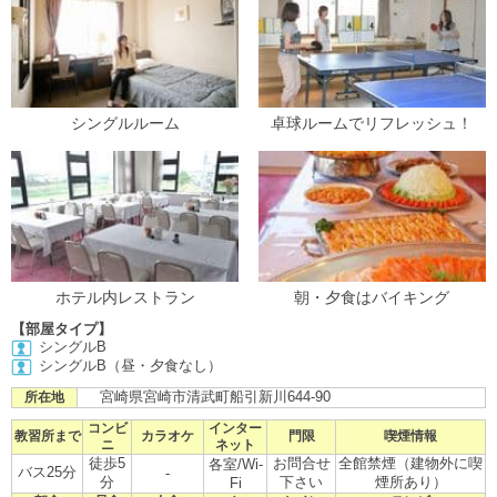
シングルルーム
卓球ルームでリフレッシュ！
ホテル内レストラン
朝・夕食はバイキング
【部屋タイプ】
シングルB
シングルB（昼・夕食なし）
宮崎県宮崎市清武町船引新川644-90
所在地
コンビ
インター
教習所まで
カラオケ
門限
喫煙情報
ニ
ネット
徒歩5
お問合せ
全館禁煙（建物外に喫
各室/Wi-
バス25分
-
分
下さい
煙所あり）
Fi