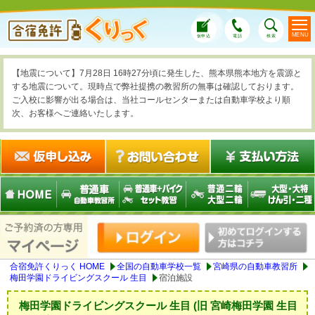
MENU
仮申込
電話
検索
【地震について】7月28日 16時27分頃に発生した、熊本県熊本地方を震源と
する地震について。現時点で弊社提携の教習所の無事は確認しております。
ご入校に影響が出る場合は、当社コールセンターまたは自動車学校より順
次、お客様へご連絡いたします。
合宿免許くりっく HOME
全国の自動車学校一覧
宮崎県の自動車教習所
梅田学園ドライビングスクール 生目
宿泊施設
梅田学園ドライビングスクール 生目
(旧 宮崎梅田学園 生目