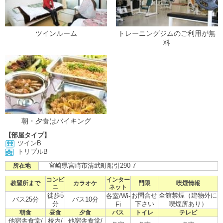
ツインルーム
トレーニングジムのご利用が無
料
朝・夕食はバイキング
【部屋タイプ】
ツインB
トリプルB
宮崎県宮崎市清武町船引290-7
所在地
コンビ
インター
教習所まで
カラオケ
門限
喫煙情報
ニ
ネット
徒歩5
お問合せ
全館禁煙（建物外に
各室/Wi-
バス25分
バス10分
分
下さい
喫煙所あり）
Fi
朝食
昼食
夕食
バス
トイレ
テレビ
他宿舎食堂/
校内/
他宿舎食堂/