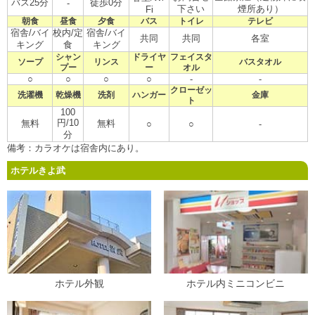
バス25分
徒歩0分
-
下さい
煙所あり）
Fi
朝食
昼食
夕食
バス
トイレ
テレビ
宿舎/バイ
校内/定
宿舎/バイ
共同
共同
各室
キング
食
キング
シャン
ドライヤ
フェイスタ
ソープ
リンス
バスタオル
プー
ー
オル
○
○
○
○
-
-
クローゼッ
洗濯機
乾燥機
洗剤
ハンガー
金庫
ト
100
円/10
無料
無料
○
○
-
分
備考：カラオケは宿舎内にあり。
ホテルきよ武
ホテル外観
ホテル内ミニコンビニ