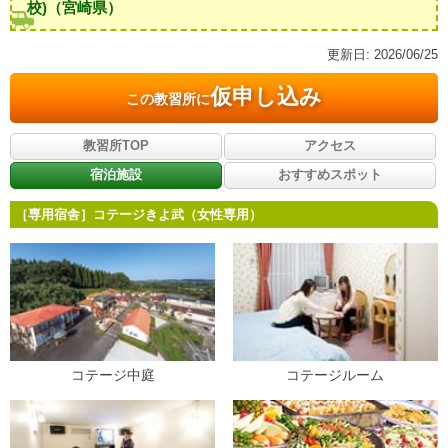
校)
（宮崎県）
更新日:
2026/06/25
仮申し込み
この教習所に
教習所TOP
アクセス
宿泊施設
おすすめスポット
［専用宿舎］コテージきよ武（女性専用）
コテージ中庭
コテージルーム