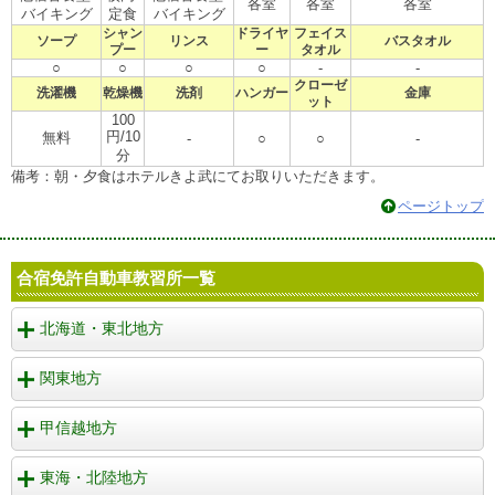
各室
各室
各室
バイキング
定食
バイキング
シャン
ドライヤ
フェイス
ソープ
リンス
バスタオル
プー
ー
タオル
○
○
○
○
-
-
クローゼ
洗濯機
乾燥機
洗剤
ハンガー
金庫
ット
100
円/10
無料
-
○
○
-
分
備考：朝・夕食はホテルきよ武にてお取りいただきます。
ページトップ
合宿免許自動車教習所一覧
北海道・東北地方
関東地方
甲信越地方
東海・北陸地方