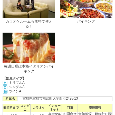
カラオケルームも無料で使え
バイキング
る！
毎週日曜は本格イタリアンバイ
キング
【部屋タイプ】
トリプルA
シングルA
ツインA
宮崎県宮崎市清武町大字船引2425-13
所在地
コンビ
インター
教習所まで
カラオケ
門限
喫煙情報
ニ
ネット
お問合せ
全館禁煙（建物外に喫
各室/Wi-