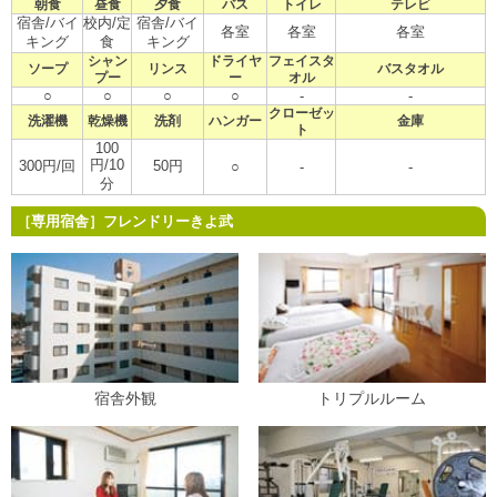
朝食
昼食
夕食
バス
トイレ
テレビ
宿舎/バイ
校内/定
宿舎/バイ
各室
各室
各室
キング
食
キング
シャン
ドライヤ
フェイスタ
ソープ
リンス
バスタオル
プー
ー
オル
○
○
○
○
-
-
クローゼッ
洗濯機
乾燥機
洗剤
ハンガー
金庫
ト
100
円/10
300円/回
50円
○
-
-
分
［専用宿舎］フレンドリーきよ武
宿舎外観
トリプルルーム