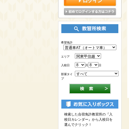
希望免許
エリア
入校日
月
日
部屋タイ
プ
検索した合宿免許教習所の『入
校日カレンダー』から入校日を
選んでクリック！