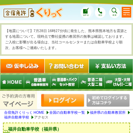
MENU
仮申込
電話
検索
【地震について】7月28日 16時27分頃に発生した、熊本県熊本地方を震源と
する地震について。現時点で弊社提携の教習所の無事は確認しております。
ご入校に影響が出る場合は、当社コールセンターまたは自動車学校より順
次、お客様へご連絡いたします。
合宿免許くりっく HOME
全国の自動車学校一覧
福井県の自動車教習所
福井自動車学校
アクセス
福井自動車学校（福井県）