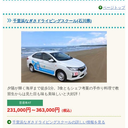
ページトップ
千里浜なぎさドライビングスクール(石川県)
夕陽が輝く海岸まで徒歩1分。3食ともシェフ考案の手作り料理で教
習生からは見た目も味も美味しいと大好評！
普通車AT
231,000円
～
363,000円
（税込）
千里浜なぎさドライビングスクールの詳しい情報を見る