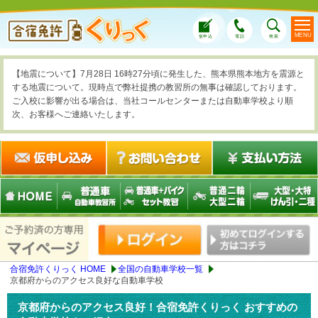
MENU
仮申込
電話
検索
【地震について】7月28日 16時27分頃に発生した、熊本県熊本地方を震源と
する地震について。現時点で弊社提携の教習所の無事は確認しております。
ご入校に影響が出る場合は、当社コールセンターまたは自動車学校より順
次、お客様へご連絡いたします。
合宿免許くりっく HOME
全国の自動車学校一覧
京都府からのアクセス良好な自動車学校
京都府からのアクセス良好！合宿免許くりっく おすすめの