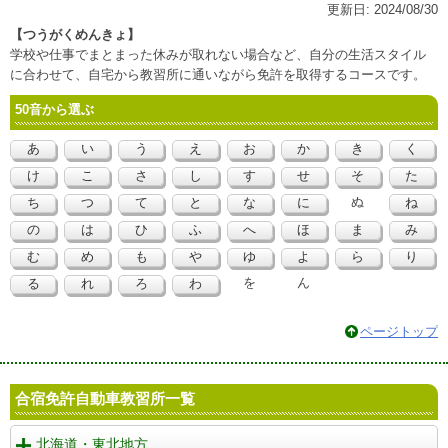
更新日:
2024/08/30
【つうがくめんきょ】
学校や仕事でまとまった休みが取れない場合など、自分の生活スタイル
に合わせて、自宅から教習所に通いながら免許を取得するコースです。
50音から選ぶ
あ
い
う
え
お
か
き
く
け
こ
さ
し
す
せ
そ
た
ぬ
ち
つ
て
と
な
に
ね
の
は
ひ
ふ
へ
ほ
ま
み
む
め
も
や
ゆ
よ
ら
り
を
ん
る
れ
ろ
わ
ページトップ
合宿免許自動車教習所一覧
北海道・東北地方