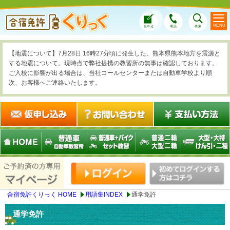
MENU
仮申込
電話
検索
【地震について】7月28日 16時27分頃に発生した、熊本県熊本地方を震源と
する地震について。現時点で弊社提携の教習所の無事は確認しております。
ご入校に影響が出る場合は、当社コールセンターまたは自動車学校より順
次、お客様へご連絡いたします。
合宿免許くりっく HOME
用語集INDEX
通学免許
通学免許