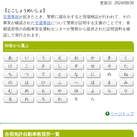
更新日:
2024/08/30
【じこしょうめいしょ】
交通事故
が起きたとき、警察に届出をすると現場検証が行われて、その
事実が確認された
交通事故
について警察が証明する文書のことです。各
都道府県の自動車安全運転センターが警察から提供された証明資料を確
認して発行されます。
50音から選ぶ
あ
い
う
え
お
か
き
く
け
こ
さ
し
す
せ
そ
た
ぬ
ち
つ
て
と
な
に
ね
の
は
ひ
ふ
へ
ほ
ま
み
む
め
も
や
ゆ
よ
ら
り
を
ん
る
れ
ろ
わ
ページトップ
合宿免許自動車教習所一覧