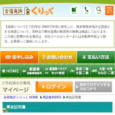
MENU
仮申込
電話
検索
【地震について】7月28日 16時27分頃に発生した、熊本県熊本地方を震源と
する地震について。現時点で弊社提携の教習所の無事は確認しております。
ご入校に影響が出る場合は、当社コールセンターまたは自動車学校より順
次、お客様へご連絡いたします。
合宿免許くりっく HOME
用語集INDEX
事故証明書
事故証明書