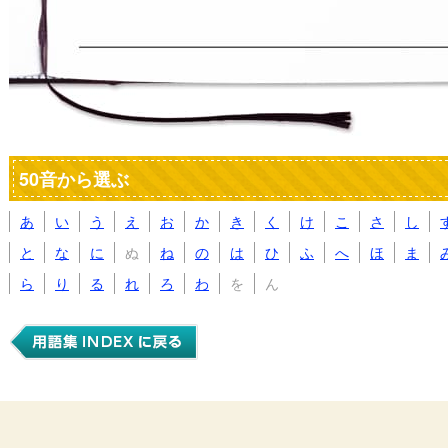
50音から選ぶ
あ
い
う
え
お
か
き
く
け
こ
さ
し
と
な
に
ぬ
ね
の
は
ひ
ふ
へ
ほ
ま
ら
り
る
れ
ろ
わ
を
ん