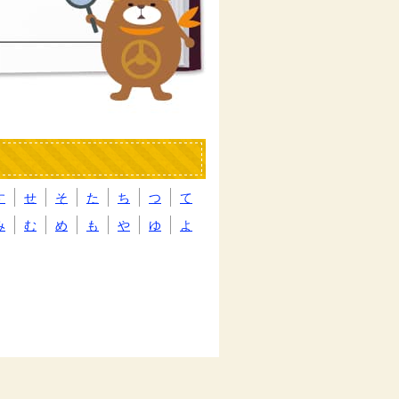
す
せ
そ
た
ち
つ
て
み
む
め
も
や
ゆ
よ