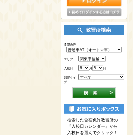
希望免許
エリア
入校日
月
日
部屋タイ
プ
検索した合宿免許教習所の
『入校日カレンダー』から
入校日を選んでクリック！