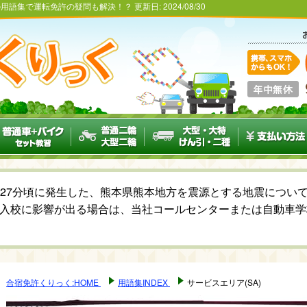
くの用語集で運転免許の疑問も解決！？
更新日:
2024/08/30
6時27分頃に発生した、熊本県熊本地方を震源とする地震につ
入校に影響が出る場合は、当社コールセンターまたは自動車学
合宿免許くりっく:HOME
用語集INDEX
サービスエリア(SA)