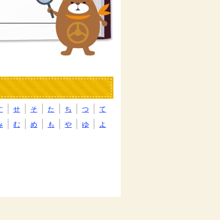
す
せ
そ
た
ち
つ
て
み
む
め
も
や
ゆ
よ