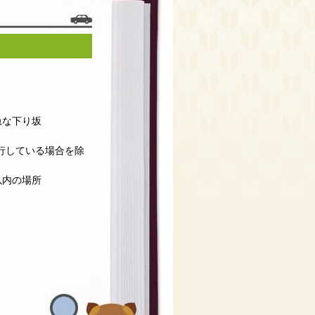
急な下り坂
行している場合を除
以内の場所