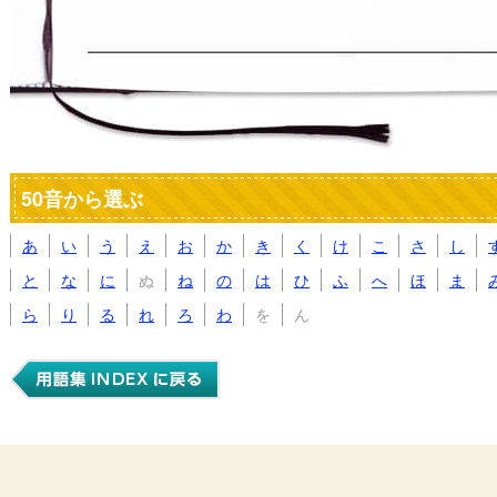
50音から選ぶ
あ
い
う
え
お
か
き
く
け
こ
さ
し
と
な
に
ぬ
ね
の
は
ひ
ふ
へ
ほ
ま
ら
り
る
れ
ろ
わ
を
ん