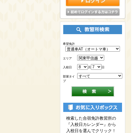
希望免許
エリア
入校日
月
日
部屋タイ
プ
検索した合宿免許教習所の
『入校日カレンダー』から
入校日を選んでクリック！