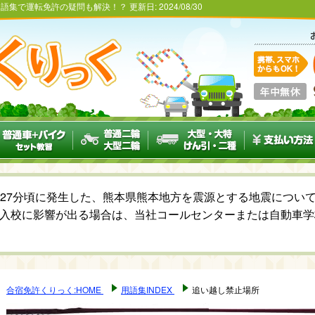
用語集で運転免許の疑問も解決！？
更新日:
2024/08/30
6時27分頃に発生した、熊本県熊本地方を震源とする地震につ
入校に影響が出る場合は、当社コールセンターまたは自動車学
合宿免許くりっく:HOME
用語集INDEX
追い越し禁止場所