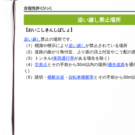
追い越し禁止場所
【おいこしきんしばしょ】
追い越し
禁止の場所です。
（1）標識や標示により
追い越し
が禁止されている場所
（2）道路の曲がり角付近、上り坂の頂上付近やこう配の
（3）トンネル(
車両通行帯
がある場合を除く)
（4）
交差点
とその手前から30m以内の場所(
優先道路
を通
く)
（5）踏切・
横断歩道
・
自転車横断帯
とその手前から30m