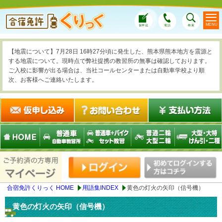
MENU
仮申込
電話
検索
【地震について】7月28日 16時27分頃に発生した、熊本県熊本地方を震源と
する地震について。現時点で弊社提携の教習所の無事は確認しております。
ご入校に影響が出る場合は、当社コールセンターまたは自動車学校より順
次、お客様へご連絡いたします。
合宿免許くりっく HOME
用語集INDEX
黄色の灯火の矢印（信号機）
黄色の灯火の矢印（信号機）