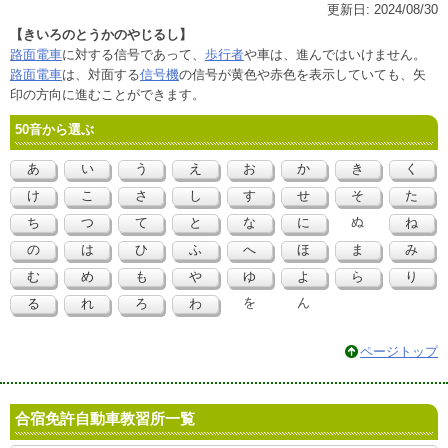
更新日:
2024/08/30
【きいろのとうかのやじるし】
路面電車
に対する信号であって、
歩行者
や車は、進んではいけません。
路面電車
は、対面する
信号機
の信号が黄色や赤色を表示していても、矢
印の方向に進むことができます。
50音から選ぶ
あ
い
う
え
お
か
き
く
け
こ
さ
し
す
せ
そ
た
ぬ
ち
つ
て
と
な
に
ね
の
は
ひ
ふ
へ
ほ
ま
み
む
め
も
や
ゆ
よ
ら
り
を
ん
る
れ
ろ
わ
ページトップ
合宿免許自動車教習所一覧