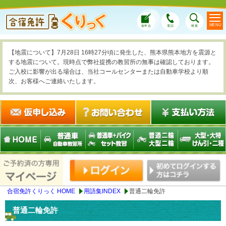
MENU
仮申込
電話
検索
【地震について】7月28日 16時27分頃に発生した、熊本県熊本地方を震源と
する地震について。現時点で弊社提携の教習所の無事は確認しております。
ご入校に影響が出る場合は、当社コールセンターまたは自動車学校より順
次、お客様へご連絡いたします。
合宿免許くりっく HOME
用語集INDEX
普通二輪免許
普通二輪免許