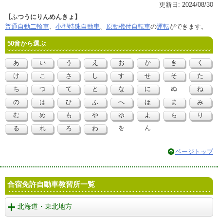
更新日:
2024/08/30
【ふつうにりんめんきょ】
普通自動二輪車
、
小型特殊自動車
、
原動機付自転車
の
運転
ができます。
50音から選ぶ
あ
い
う
え
お
か
き
く
け
こ
さ
し
す
せ
そ
た
ぬ
ち
つ
て
と
な
に
ね
の
は
ひ
ふ
へ
ほ
ま
み
む
め
も
や
ゆ
よ
ら
り
を
ん
る
れ
ろ
わ
ページトップ
合宿免許自動車教習所一覧
北海道・東北地方