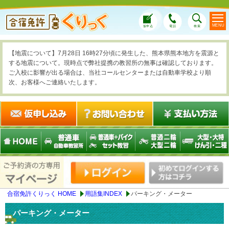
MENU
仮申込
電話
検索
【地震について】7月28日 16時27分頃に発生した、熊本県熊本地方を震源と
する地震について。現時点で弊社提携の教習所の無事は確認しております。
ご入校に影響が出る場合は、当社コールセンターまたは自動車学校より順
次、お客様へご連絡いたします。
合宿免許くりっく HOME
用語集INDEX
パーキング・メーター
パーキング・メーター