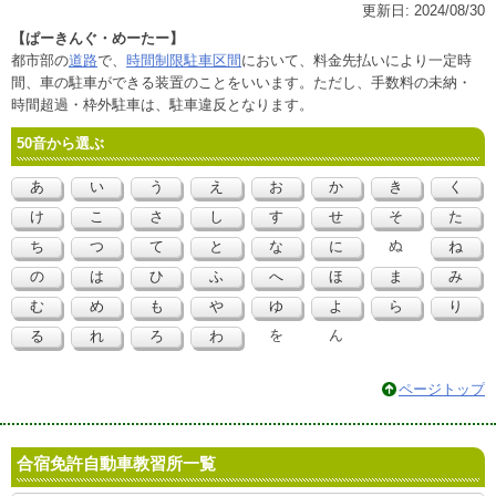
更新日:
2024/08/30
【ぱーきんぐ・めーたー】
都市部の
道路
で、
時間制限駐車区間
において、料金先払いにより一定時
間、車の駐車ができる装置のことをいいます。ただし、手数料の未納・
時間超過・枠外駐車は、駐車違反となります。
50音から選ぶ
あ
い
う
え
お
か
き
く
け
こ
さ
し
す
せ
そ
た
ぬ
ち
つ
て
と
な
に
ね
の
は
ひ
ふ
へ
ほ
ま
み
む
め
も
や
ゆ
よ
ら
り
を
ん
る
れ
ろ
わ
ページトップ
合宿免許自動車教習所一覧