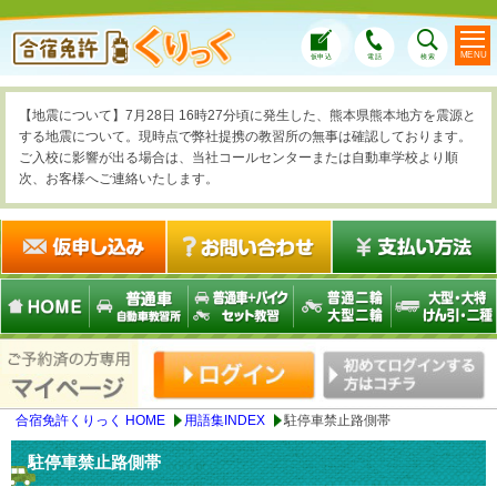
MENU
仮申込
電話
検索
【地震について】7月28日 16時27分頃に発生した、熊本県熊本地方を震源と
する地震について。現時点で弊社提携の教習所の無事は確認しております。
ご入校に影響が出る場合は、当社コールセンターまたは自動車学校より順
次、お客様へご連絡いたします。
合宿免許くりっく HOME
用語集INDEX
駐停車禁止路側帯
駐停車禁止路側帯