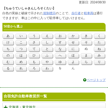
更新日:
2024/08/30
【ちゅうていしゃきんしろそくたい】
白色の実線と破線で示された
規制標示
のことで、
歩行者
と
軽車両
は通行
できますが、車はこの中に入って駐停車してはいけません。
50音から選ぶ
あ
い
う
え
お
か
き
く
け
こ
さ
し
す
せ
そ
た
ぬ
ち
つ
て
と
な
に
ね
の
は
ひ
ふ
へ
ほ
ま
み
む
め
も
や
ゆ
よ
ら
り
を
ん
る
れ
ろ
わ
ページトップ
合宿免許自動車教習所一覧
北海道・東北地方