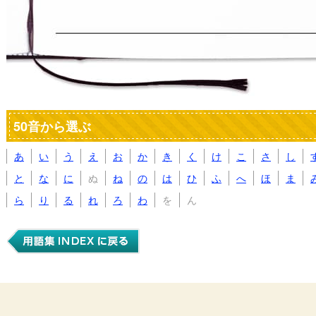
50音から選ぶ
あ
い
う
え
お
か
き
く
け
こ
さ
し
と
な
に
ぬ
ね
の
は
ひ
ふ
へ
ほ
ま
ら
り
る
れ
ろ
わ
を
ん