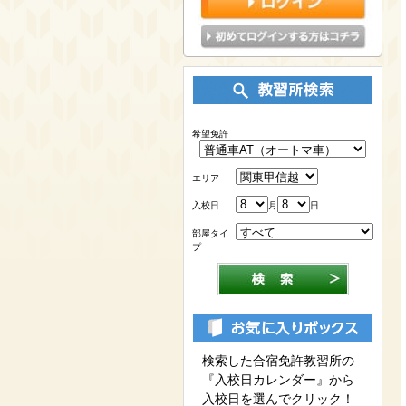
希望免許
エリア
入校日
月
日
部屋タイ
プ
検索した合宿免許教習所の
『入校日カレンダー』から
入校日を選んでクリック！