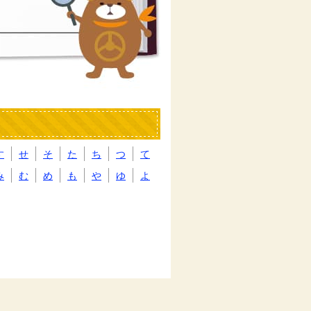
す
せ
そ
た
ち
つ
て
み
む
め
も
や
ゆ
よ