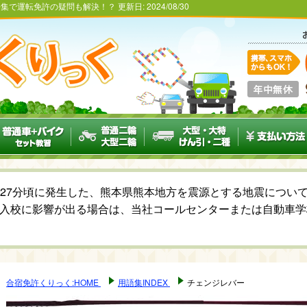
語集で運転免許の疑問も解決！？
更新日:
2024/08/30
6時27分頃に発生した、熊本県熊本地方を震源とする地震につ
入校に影響が出る場合は、当社コールセンターまたは自動車学
合宿免許くりっく:HOME
用語集INDEX
チェンジレバー