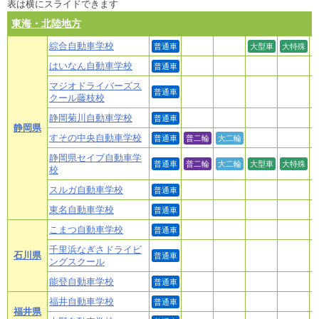
表は横にスライドできます
東海・北陸地方
綜合自動車学校
普通車
大型車
大特殊
はいなん自動車学校
普通車
マジオドライバーズス
普通車
クール藤枝校
静岡菊川自動車学校
普通車
静岡県
すその中央自動車学校
普通車
普二輪
大二輪
静岡県セイブ自動車学
普通車
普二輪
大二輪
大型車
大特殊
校
スルガ自動車学校
普通車
東名自動車学校
普通車
こまつ自動車学校
普通車
千里浜なぎさドライビ
石川県
普通車
ングスクール
能登自動車学校
普通車
福井自動車学校
普通車
福井県