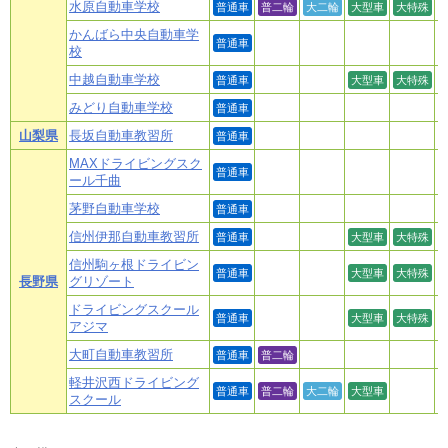
水原自動車学校
普通車
普二輪
大二輪
大型車
大特殊
かんばら中央自動車学
普通車
校
中越自動車学校
普通車
大型車
大特殊
みどり自動車学校
普通車
山梨県
長坂自動車教習所
普通車
MAXドライビングスク
普通車
ール千曲
茅野自動車学校
普通車
信州伊那自動車教習所
普通車
大型車
大特殊
信州駒ヶ根ドライビン
普通車
大型車
大特殊
長野県
グリゾート
ドライビングスクール
普通車
大型車
大特殊
アジマ
大町自動車教習所
普通車
普二輪
軽井沢西ドライビング
普通車
普二輪
大二輪
大型車
スクール