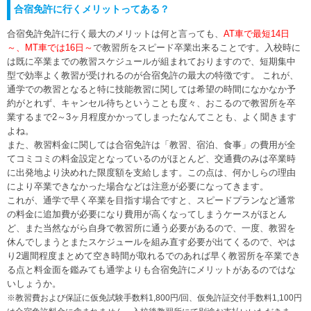
合宿免許に行くメリットってある？
合宿免許免許に行く最大のメリットは何と言っても、
AT車で最短14日
～、MT車では16日～
で教習所をスピード卒業出来ることです。入校時に
は既に卒業までの教習スケジュールが組まれておりますので、短期集中
型で効率よく教習が受けれるのが合宿免許の最大の特徴です。 これが、
通学での教習となると特に技能教習に関しては希望の時間になかなか予
約がとれず、キャンセル待ちということも度々、おこるので教習所を卒
業するまで2～3ヶ月程度かかってしまったなんてことも、よく聞きます
よね。
また、教習料金に関しては合宿免許は「教習、宿泊、食事」の費用が全
てコミコミの料金設定となっているのがほとんど、交通費のみは卒業時
に出発地より決めれた限度額を支給します。この点は、何かしらの理由
により卒業できなかった場合などは注意が必要になってきます。
これが、通学で早く卒業を目指す場合ですと、スピードプランなど通常
の料金に追加費が必要になり費用が高くなってしまうケースがほとん
ど、また当然ながら自身で教習所に通う必要があるので、一度、教習を
休んでしまうとまたスケジュールを組み直す必要が出てくるので、やは
り2週間程度まとめて空き時間が取れるでのあれば早く教習所を卒業でき
る点と料金面を鑑みても通学よりも合宿免許にメリットがあるのではな
いしょうか。
※教習費および保証に仮免試験手数料1,800円/回、仮免許証交付手数料1,100円