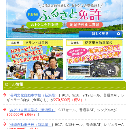
セール情報
［
長岡文化自動車学校（新潟県）
］9/14、9/16、9/19セール、普通車AT、レ
ギュラーB自炊（食事なし）が
270,500円（税込）
！
［
みどり自動車学校（新潟県）
］9/17セール、普通車AT、シングルAが
302,000円（税込）
！
［
柿崎自動車学校（新潟県）
］9/17、9/18セール、普通車AT、レギュラーA