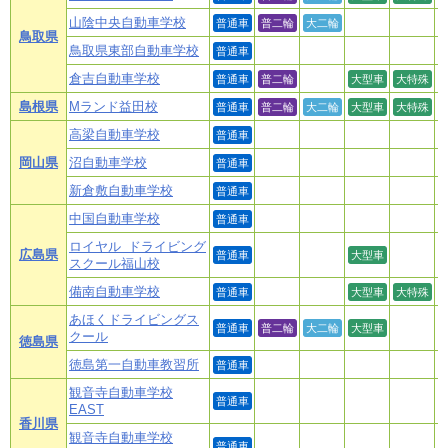
山陰中央自動車学校
普通車
普二輪
大二輪
鳥取県
鳥取県東部自動車学校
普通車
倉吉自動車学校
普通車
普二輪
大型車
大特殊
島根県
Mランド益田校
普通車
普二輪
大二輪
大型車
大特殊
高梁自動車学校
普通車
岡山県
沼自動車学校
普通車
新倉敷自動車学校
普通車
中国自動車学校
普通車
ロイヤル ドライビング
広島県
普通車
大型車
スクール福山校
備南自動車学校
普通車
大型車
大特殊
あほくドライビングス
普通車
普二輪
大二輪
大型車
クール
徳島県
徳島第一自動車教習所
普通車
観音寺自動車学校
普通車
EAST
香川県
観音寺自動車学校
普通車