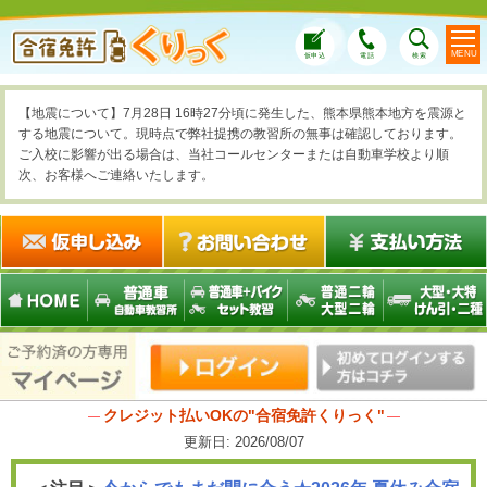
MENU
仮申込
電話
検索
【地震について】7月28日 16時27分頃に発生した、熊本県熊本地方を震源と
する地震について。現時点で弊社提携の教習所の無事は確認しております。
ご入校に影響が出る場合は、当社コールセンターまたは自動車学校より順
次、お客様へご連絡いたします。
クレジット払いOKの"合宿免許くりっく"
更新日:
2026/08/07