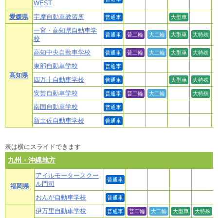
WEST
愛媛県
宇摩自動車教習所
普通車
大型車
一宮・高知県自動車学
普通車
普二輪
大二輪
大型車
大特殊
校
高知中央自動車学校
普通車
普二輪
大二輪
大型車
大特殊
東部自動車学校
普通車
高知県
四万十自動車学校
普通車
大型車
大特殊
安芸自動車学校
普通車
普二輪
大二輪
大特殊
南国自動車学校
普通車
新土佐自動車学校
普通車
表は横にスライドできます
九州・沖縄地方
アイルモータースクー
普通車
ル門司
福岡県
おんが自動車学校
普通車
伊万里自動車学校
普通車
普二輪
大二輪
大型車
大特殊