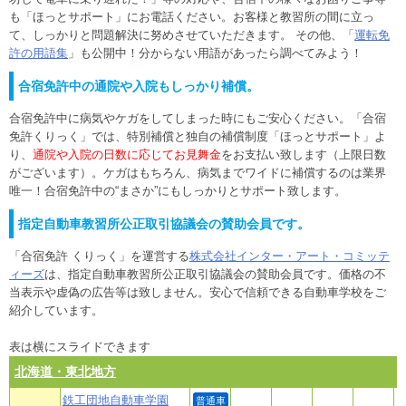
も「ほっとサポート」にお電話ください。お客様と教習所の間に立っ
て、しっかりと問題解決に努めさせていただきます。 その他、「
運転免
許の用語集
」も公開中！分からない用語があったら調べてみよう！
合宿免許中の通院や入院もしっかり補償。
合宿免許中に病気やケガをしてしまった時にもご安心ください。「合宿
免許くりっく」では、特別補償と独自の補償制度「ほっとサポート」よ
り、
通院や入院の日数に応じてお見舞金
をお支払い致します（上限日数
がございます）。ケガはもちろん、病気までワイドに補償するのは業界
唯一！合宿免許中の“まさか”にもしっかりとサポート致します。
指定自動車教習所公正取引協議会の賛助会員です。
「合宿免許 くりっく」を運営する
株式会社インター・アート・コミッテ
ィーズ
は、指定自動車教習所公正取引協議会の賛助会員です。価格の不
当表示や虚偽の広告等は致しません。安心で信頼できる自動車学校をご
紹介しています。
表は横にスライドできます
北海道・東北地方
鉄工団地自動車学園
普通車