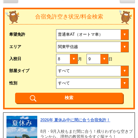
合宿免許空き状況/料金検索
希望免許
エリア
入校日
月
日
部屋タイプ
性別
2026年 夏休み中に間に合う合宿免許！
8月・9月入校もまだ間に合う！残りわずかな空きプ
ランから、理想の教習所を今すぐ探そう！