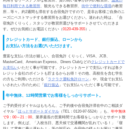
利用するリーズナブルな教習所、質の高い食事が評判の教習所、
温泉が
毎日利用できる教習所
、観光もできる教習所、
街中で便利な環境
の教習
所…等々。約2週間も滞在する合宿免許ですので、是非お客様ご自身のニ
ーズにベストマッチする教習所をお選びください。迷われた時は、「合
宿免許くりっく」スタッフが教習所選びをサポートさせていただきま
す。ぜひお気軽にお電話ください（
0120-439-355
）。
クレジットカード、銀行振込、ローンから
お支払い方法をお選びいただけます。
豊富な支払い方法が嬉しい、合宿免許 くりっく。VISA、JCB、
MasterCard、American Express、Diners Clubなどの
クレジットカードで
お支払い
いただく事が可能です。クレジットカードで支払いすれば各ク
レジット会社のポイントも貯まるからお得！その他、高校生を含む学生
の方もご利用いただける「
ラクラク運転免許ローン
」や、現金でお支払
いされたい方のために「
銀行振込
」でお支払いいただく事も可能です。
年中無休、12時間営業でお客様をしっかりサポート。
ご予約受付ダイヤルはもちろん、ご予約後や合宿免許滞在中のご相談ダ
イヤル「
ほっとサポートダイヤル
（TEL：0120-97-5524）」も、
年中無休
で9：00～21：00
、業界最長の営業時間でお客様をしっかりとサポート致
します。例えば、「入校当日、悪天候で交通機関が乱れている！」「寝
坊して電車に乗り遅れた！」等の対応や、合宿中の様々なお困りご事等