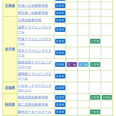
北海道
中央バス自動車学校
普通車
帯広第一自動車学校
普通車
久慈自動車学校
普通車
遠野ドライビングスク
普通車
ール
平泉ドライビングスク
普通車
大型車
ール
岩手県
宮古ドライビングスク
普通車
ール
陸前高田ドライビング
普通車
普二輪
大二輪
大型車
スクール
盛岡南ドライビングス
普通車
クール
パセオ・ドライビング
宮城県
普通車
カレッジ
秋田北部自動車学校
普通車
大型車
大特殊
秋田県
第二北部自動車学校
普通車
能代モータースクール
普通車
大型車