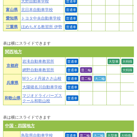
大野自動車学校
普通車
富山県
北日本自動車学校
普通車
愛知県
トヨタ中央自動車学校
普通車
三重県
ほめちぎる教習所 伊勢
普通車
表は横にスライドできます
関西地方
岩滝自動車教習所
普通車
大型車
大特殊
京都府
網野自動車教習所
普通車
普二輪
大特殊
Mランド丹波ささ山校
普通車
普二輪
大二輪
兵庫県
大陽猪名川自動車学校
普通車
マジオドライバーズス
和歌山県
普通車
クール和歌山校
表は横にスライドできます
中国・四国地方
鳥取県自動車学校
普通車
普二輪
大二輪
大型車
大特殊