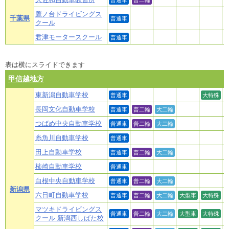
普通車
普二輪
鷹ノ台ドライビングス
千葉県
普通車
クール
君津モータースクール
普通車
表は横にスライドできます
甲信越地方
東新潟自動車学校
普通車
大特殊
長岡文化自動車学校
普通車
普二輪
大二輪
つばめ中央自動車学校
普通車
普二輪
大二輪
糸魚川自動車学校
普通車
田上自動車学校
普通車
普二輪
大二輪
柿崎自動車学校
普通車
白根中央自動車学校
普通車
普二輪
大二輪
新潟県
六日町自動車学校
普通車
普二輪
大二輪
大型車
大特殊
マツキドライビングス
普通車
普二輪
大二輪
大型車
大特殊
クール 新潟西しばた校