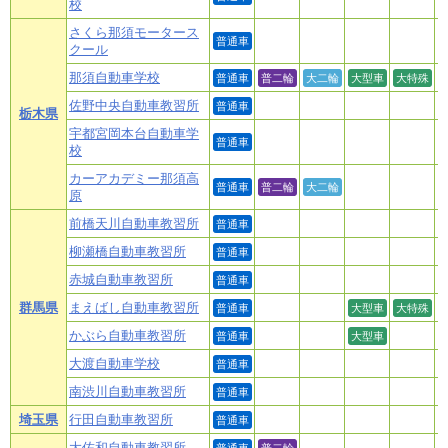
校
さくら那須モータース
普通車
クール
那須自動車学校
普通車
普二輪
大二輪
大型車
大特殊
佐野中央自動車教習所
普通車
栃木県
宇都宮岡本台自動車学
普通車
校
カーアカデミー那須高
普通車
普二輪
大二輪
原
前橋天川自動車教習所
普通車
柳瀬橋自動車教習所
普通車
赤城自動車教習所
普通車
群馬県
まえばし自動車教習所
普通車
大型車
大特殊
かぶら自動車教習所
普通車
大型車
大渡自動車学校
普通車
南渋川自動車教習所
普通車
埼玉県
行田自動車教習所
普通車
大佐和自動車教習所