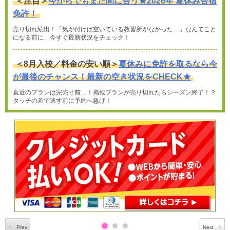
＜注目＞
今からでもまだ間に合う★2026年 夏休み合宿
免許！
売り切れ続出！「気が付けば空いている教習所がなかった…」なんてこと
になる前に、今すぐ最新状況をチェック！
＜8月入校／料金の安い順＞
夏休みに免許を取るなら今
が最後のチャンス！最新の空き状況をCHECK★
直近のプランは完売寸前…！掲載プランが売り切れたらシーズン終了！？
タッチの差で逃す前に予約へ急げ！