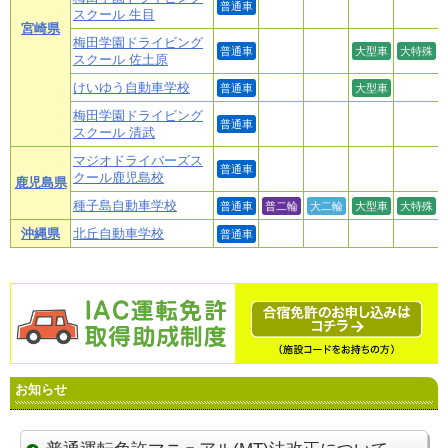
普通車
スクール 生目
宮崎県
梅田学園ドライビング
普通車
大型車
大特殊
スクール 佐土原
けいゆう自動車学校
普通車
大型車
梅田学園ドライビング
普通車
スクール 清武
マジオドライバーズス
普通車
クール鹿児島校
鹿児島県
種子島自動車学校
普通車
普二輪
大二輪
大型車
大特殊
沖縄県
北丘自動車学校
普通車
お知らせ