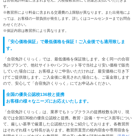
は合宿免許料金に含まれません。入校後教習所にて別途お支払いいただきま
す。
※教習所により料金に含まれる交通費の上限額が異なります。また出発地によ
っては、お客様の一部負担が発生します。詳しくはコールセンターまでお問合
わせください。
※保証内容は教習所により異なります。
「安心価格保証」で最低価格を保証！ご入金後でも適用致しま
す。
「合宿免許くりっく」では、最低価格を保証致します。全く同一の合宿
免許プランで、他社サイトやパンフレット等で当社より安い価格で販売
していた場合には、お客様よりご申告いただければ、最安価格に引き下
げてご提供致します。ご入金後に発見された場合にも、ご返金致します
ので、安心して「合宿免許くりっく」にてお申込みください。
全国の優良公認校136校と提携
お客様の様々なニーズにお応えいたします。
「合宿免許くりっく」は、業界でもトップクラスの提携校数を誇り、現
在では全国136校の優良公認校と提携。教習・設備・サービス面等につい
て、厳しい基準で厳選した公認校だけをご紹介しております。各教習所
はそれぞれ様々な特長があります。教習所直営の校内宿舎や専用宿舎を