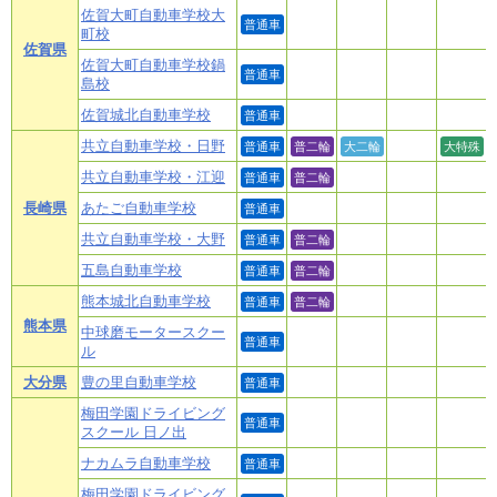
佐賀大町自動車学校大
普通車
町校
佐賀県
佐賀大町自動車学校鍋
普通車
島校
佐賀城北自動車学校
普通車
共立自動車学校・日野
普通車
普二輪
大二輪
大特殊
共立自動車学校・江迎
普通車
普二輪
長崎県
あたご自動車学校
普通車
共立自動車学校・大野
普通車
普二輪
五島自動車学校
普通車
普二輪
熊本城北自動車学校
普通車
普二輪
熊本県
中球磨モータースクー
普通車
ル
大分県
豊の里自動車学校
普通車
梅田学園ドライビング
普通車
スクール 日ノ出
ナカムラ自動車学校
普通車
梅田学園ドライビング