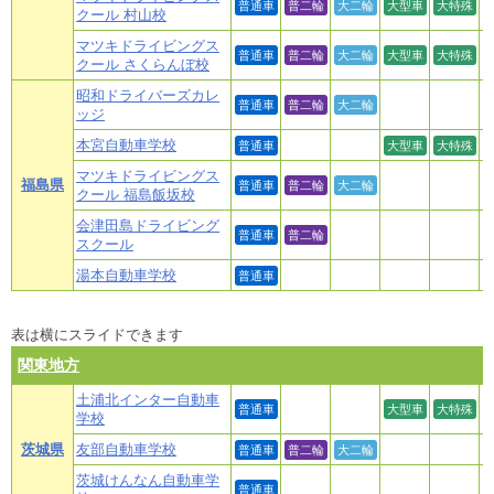
普通車
普二輪
大二輪
大型車
大特殊
クール 村山校
マツキドライビングス
普通車
普二輪
大二輪
大型車
大特殊
クール さくらんぼ校
昭和ドライバーズカレ
普通車
普二輪
大二輪
ッジ
本宮自動車学校
普通車
大型車
大特殊
マツキドライビングス
福島県
普通車
普二輪
大二輪
クール 福島飯坂校
会津田島ドライビング
普通車
普二輪
スクール
湯本自動車学校
普通車
表は横にスライドできます
関東地方
土浦北インター自動車
普通車
大型車
大特殊
学校
茨城県
友部自動車学校
普通車
普二輪
大二輪
茨城けんなん自動車学
普通車