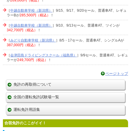
が
269,000円（税込）
！
［
中越自動車学校（新潟県）
］9/15、9/17、9/20セール、普通車AT、レギュ
ラーBが
285,500円（税込）
！
［
中越自動車学校（新潟県）
］9/10、9/13セール、普通車AT、ツインが
342,700円（税込）
！
［
みどり自動車学校（新潟県）
］8/5・17セール、普通車AT、シングルAが
387,000円（税込）
！
［
会津田島ドライビングスクール（福島県）
］9/9セール、普通車AT、レギュ
ラーが
249,700円（税込）
！
ページトップ
免許の再取得について
全国の運転免許試験場一覧
運転免許用語集
合宿免許のここがイイ！